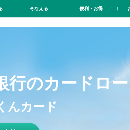
る
そなえる
便利・お得
銀行のカードロー
くんカード