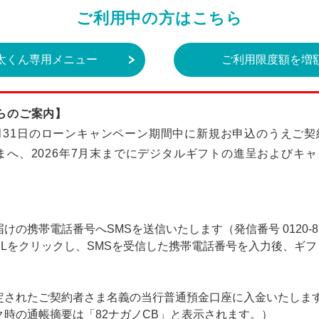
ご利用中の方はこちら
太くん専用メニュー
ご利用限度額を増
らのご案内】
～5月31日のローンキャンペーン期間中に新規お申込のうえご
まへ、2026年7月末までにデジタルギフトの進呈およびキ
の携帯電話番号へSMSを送信いたします（発信番号 0120-82-
RLをクリックし、SMSを受信した携帯電話番号を入力後、ギ
定されたご契約者さま名義の当行普通預金口座に入金いたしま
時の通帳摘要は「82ナガノCB」と表示されます。）