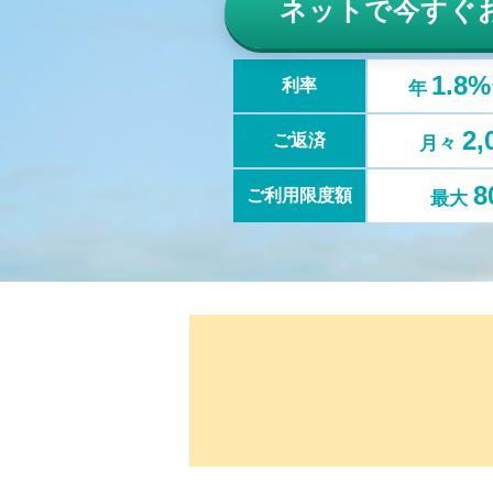
ネットで
今すぐ
1.8
利率
年
2
ご返済
月々
8
ご利用限度額
最大