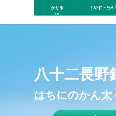
かりる
ふやす・ため
八十二長野
はちにのかん太