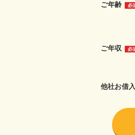
ご年齢
必
ご年収
必
他社お借