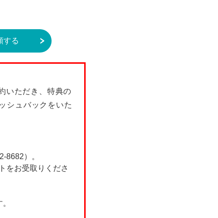
額する
契約いただき、特典の
ャッシュバックをいた
8682）。
フトをお受取りくださ
す。