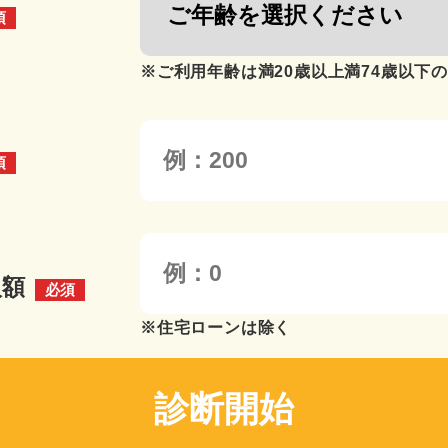
須
※ご利用年齢は満20歳以上満74歳以下
須
入額
必須
※住宅ローンは除く