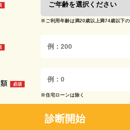
須
※ご利用年齢は満20歳以上満74歳以下
須
入額
必須
※住宅ローンは除く