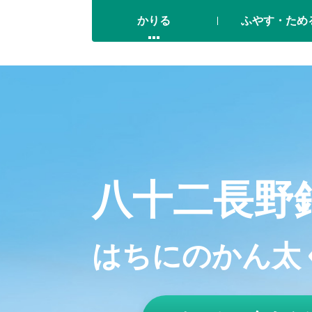
かりる
ふやす・ため
八十二長野
はちにのかん太