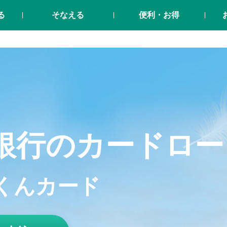
る
そなえる
便利・お得
銀行のカードロー
くんカード