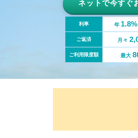
ネットで
今すぐ
1.8
利率
年
2
ご返済
月々
8
ご利用限度額
最大