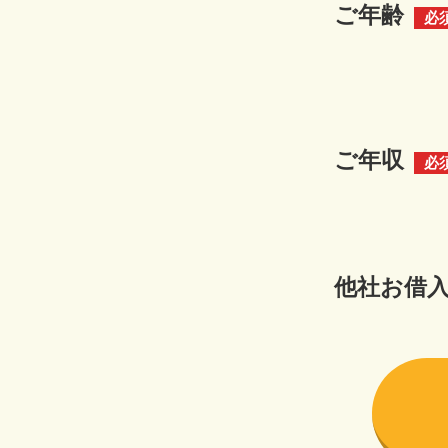
ご年齢
必
ご年収
必
他社お借