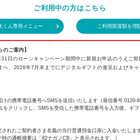
ご利用中の方はこちら
太くん専用メニュー
ご利用限度額を増
らのご案内】
～5月31日のローンキャンペーン期間中に新規お申込のうえご
まへ、2026年7月末までにデジタルギフトの進呈およびキ
の携帯電話番号へSMSを送信いたします（発信番号 0120-82-
RLをクリックし、SMSを受信した携帯電話番号を入力後、ギ
定されたご契約者さま名義の当行普通預金口座に入金いたしま
時の通帳摘要は「82ナガノCB」と表示されます。）