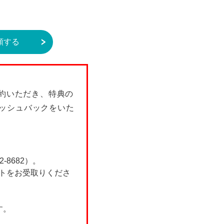
額する
契約いただき、特典の
ャッシュバックをいた
8682）。
フトをお受取りくださ
す。