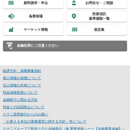
資料請求・申込
お問合せ・ご相談
ー
情
投資信託
為替相場
報
基準価額一覧
に
移
マーケット情報
規定集
動
し
ま
金融犯罪にご注意ください
す
勧誘方針・保険募集指針
個人情報の保護について
法人情報の共有について
預金保険制度について
金融取引に関わる方針
預金との誤認防止について
八十二長野銀行からのお願い
「お客さま本位の業務運営に関する方針」等について
八十二グループで取扱う主な金融商品（兼 重要情報シート【金融事業者編】）