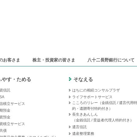
のお客さま
株主・投資家の皆さま
八十二長野銀行について
ふやす・ためる
そなえる
資信託
はちにの相続コンサルプラザ
SA
ライフサポートサービス
こころのリレー（金銭信託 / 遺言代用
信積立サービス
約・遺贈寄付特約付き）
期預金
長生きあんしん
貨預金
（金銭信託 / 受益者代理人特約付き）
貨積立サービス
遺言信託
共債
遺産整理業務