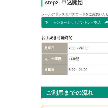
step2. 申込開始
動
し
ま
メールアドレスとパスコードをご用意いた
す
インターネットバンキング申込
フ
ッ
タ
お手続き可能時間
ー
情
月曜日
7:00～24:00
報
に
火～土曜日
24時間
移
動
日曜日
6:00～21:00
し
ま
す
ご利用までの流れ