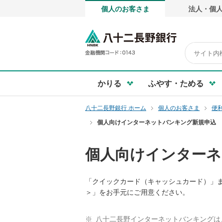
個人のお客さま
法人・個
ペ
ー
ジ
八十二長野銀
内
を
移
動
かりる
ふやす・ためる
す
る
八十二長野銀行 ホーム
個人のお客さま
便
た
め
個人向けインターネットバンキング新規申込
の
リ
個人向けインターネ
ン
ク
で
「クイックカード（キャッシュカード）」また
す
＞」をお手元にご用意ください。
サ
イ
八十二長野インターネットバンキングは
ト