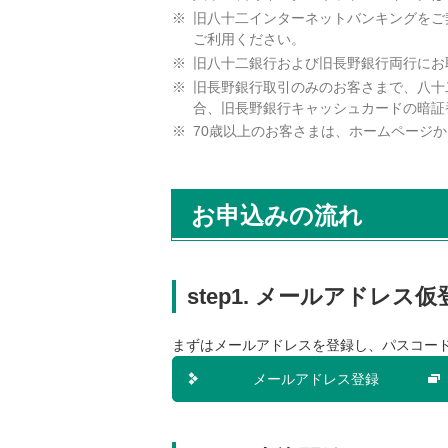
内
旧八十二インターネットバンキングをご
共
ご利用ください。
通
旧八十二銀行および旧長野銀行両行にお
メ
旧長野銀行取引のみのお客さまで、八十
ニ
合、旧長野銀行キャッシュカードの暗証
ュ
70歳以上のお客さまは、ホームページ
ー
に
移
お申込みの流れ
動
し
ま
す
step1. メールアドレス仮
ペ
ー
まずはメールアドレスを登録し、パスコー
ジ
本
メールアドレス登録
文
に
移