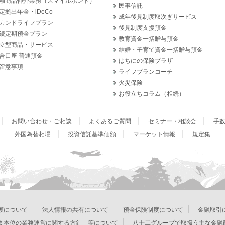
融商品仲介業務（スマイルボンド）
民事信託
定拠出年金・iDeCo
成年後見制度取次ぎサービス
カンドライフプラン
後見制度支援預金
続定期預金プラン
教育資金一括贈与預金
立型商品・サービス
結婚・子育て資金一括贈与預金
合口座 普通預金
はちにの保険プラザ
留意事項
ライフプランコーチ
火災保険
お役立ちコラム（相続）
お問い合わせ・ご相談
よくあるご質問
セミナー・相談会
手
外国為替相場
投資信託基準価額
マーケット情報
規定集
護について
法人情報の共有について
預金保険制度について
金融取引
ま本位の業務運営に関する方針」等について
八十二グループで取扱う主な金融