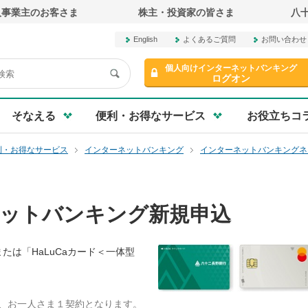
人事業主のお客さま
株主・投資家の皆さま
八
English
よくあるご質問
お問い合わせ
行オフィシャルサイト
個人向けインターネットバンキング
ログオン
そなえる
便利・お得なサービス
お役立ちコ
利・お得なサービス
インターネットバンキング
インターネットバンキングネ
ットバンキング新規申込
は「HaLuCaカード＜一体型
、お一人さま１契約となります。