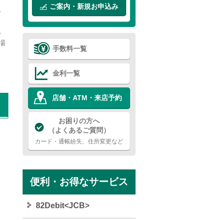
ご案内・新規お申込み
、
。
場
手数料一覧
金利一覧
店舗・ATM・来店予約
お困りの方へ
（よくあるご質問）
カード・通帳紛失、住所変更など
便利・お得なサービス
82Debit<JCB>