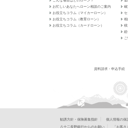
こんな場合はどのローン？
金
お忙しいあなたへローン相談のご案内
確
お役立ちコラム（マイカーローン）
セ
お役立ちコラム（教育ローン）
相
お役立ちコラム（カードローン）
積
総
ご
資料請求・申込手続
勧誘方針・保険募集指針
個人情報の保
八十二長野銀行からのお願い
「お客さ