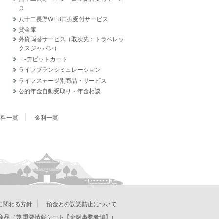
ス
八十二長野WEB口振受付サービス
貸金庫
外貨両替サービス（取次先：トラベレッ
クスジャパン）
Ｊ‐デビットカード
ライフプランシミュレーション
ライフステージ別商品・サービス
公的年金自動受取り・年金相談
数料一覧
金利一覧
に関わる方針
預金との誤認防止について
商品（兼 重要情報シート【金融事業者編】）