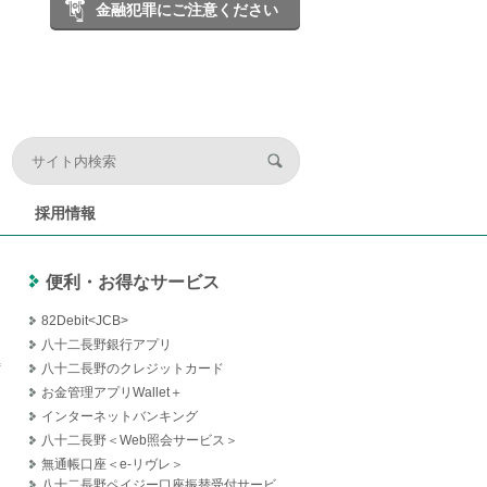
金融犯罪にご注意ください
採用情報
便利・お得なサービス
82Debit<JCB>
八十二長野銀行アプリ
特
八十二長野のクレジットカード
お金管理アプリWallet＋
インターネットバンキング
八十二長野＜Web照会サービス＞
無通帳口座＜e-リヴレ＞
八十二長野ペイジー口座振替受付サービ