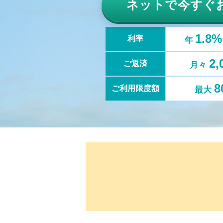
ネットで
今すぐ
1.8
利率
年
2
ご返済
月々
8
ご利用限度額
最大