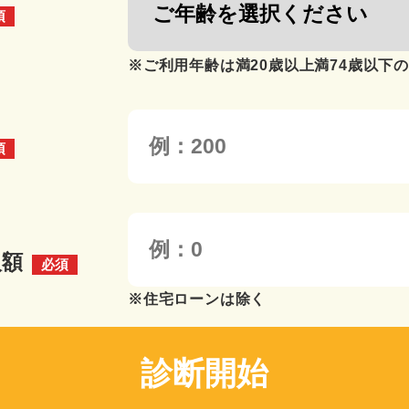
須
※ご利用年齢は満20歳以上満74歳以下
須
入額
必須
※住宅ローンは除く