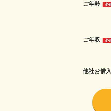
ご年齢
必
ご年収
必
他社お借