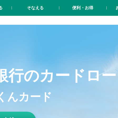
る
そなえる
便利・お得
銀行のカードロー
くんカード