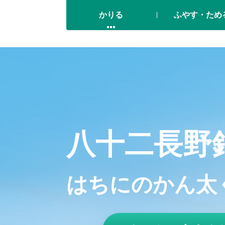
かりる
ふやす・ため
八十二長野
はちにのかん太