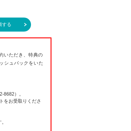
額する
契約いただき、特典の
ャッシュバックをいた
8682）。
フトをお受取りくださ
す。