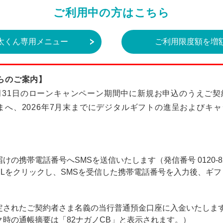
ご利用中の方はこちら
太くん専用メニュー
ご利用限度額を増
らのご案内】
～5月31日のローンキャンペーン期間中に新規お申込のうえご
まへ、2026年7月末までにデジタルギフトの進呈およびキ
の携帯電話番号へSMSを送信いたします（発信番号 0120-82-
RLをクリックし、SMSを受信した携帯電話番号を入力後、ギ
定されたご契約者さま名義の当行普通預金口座に入金いたしま
時の通帳摘要は「82ナガノCB」と表示されます。）