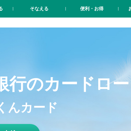
る
そなえる
便利・お得
銀行のカードロー
くんカード