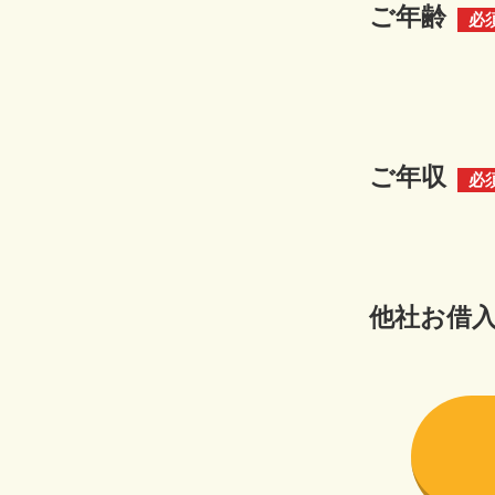
ご年齢
必
ご年収
必
他社お借