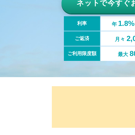
ネットで
今すぐ
1.8
利率
年
2
ご返済
月々
8
ご利用限度額
最大