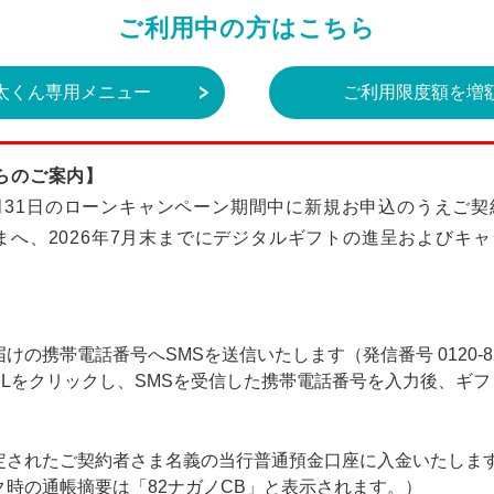
ご利用中の方はこちら
太くん専用メニュー
ご利用限度額を増
らのご案内】
～5月31日のローンキャンペーン期間中に新規お申込のうえご
まへ、2026年7月末までにデジタルギフトの進呈およびキ
の携帯電話番号へSMSを送信いたします（発信番号 0120-82-
RLをクリックし、SMSを受信した携帯電話番号を入力後、ギ
定されたご契約者さま名義の当行普通預金口座に入金いたしま
時の通帳摘要は「82ナガノCB」と表示されます。）