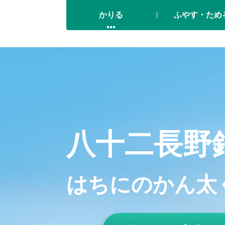
かりる
ふやす・ため
八十二長野
はちにのかん太