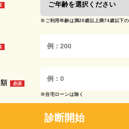
須
※ご利用年齢は満20歳以上満74歳以下
須
入額
必須
※住宅ローンは除く