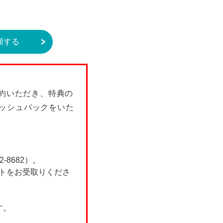
額する
契約いただき、特典の
ャッシュバックをいた
8682）。
フトをお受取りくださ
す。