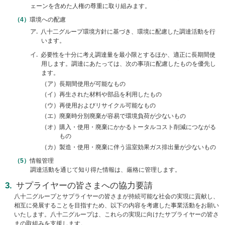
メ
ェーンを含めた人権の尊重に取り組みます。
ニ
環境への配慮
ュ
ア
八十二グループ環境方針に基づき、環境に配慮した調達活動を行
ー
います。
に
移
イ
必要性を十分に考え調達量を最小限とするほか、適正に長期間使
動
用します。調達にあたっては、次の事項に配慮したものを優先し
し
ます。
ま
ア
長期間使用が可能なもの
す
イ
再生された材料や部品を利用したもの
ペ
ウ
再使用およびリサイクル可能なもの
ー
エ
廃棄時分別廃棄が容易で環境負荷が少ないもの
ジ
オ
購入・使用・廃棄にかかるトータルコスト削減につながる
本
もの
文
カ
製造・使用・廃棄に伴う温室効果ガス排出量が少ないもの
に
移
情報管理
動
調達活動を通じて知り得た情報は、厳格に管理します。
し
サプライヤーの皆さまへの協力要請
ま
す
八十二グループとサプライヤーの皆さまが持続可能な社会の実現に貢献し、
相互に発展することを目指すため、以下の内容を考慮した事業活動をお願い
フ
いたします。八十二グループは、これらの実現に向けたサプライヤーの皆さ
ッ
まの取組みを支援します。
タ