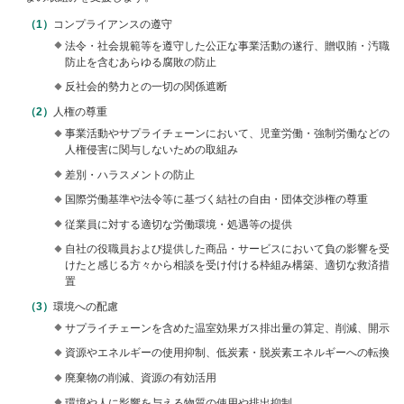
ー
コンプライアンスの遵守
情
法令・社会規範等を遵守した公正な事業活動の遂行、贈収賄・汚職
報
防止を含むあらゆる腐敗の防止
に
移
反社会的勢力との一切の関係遮断
動
人権の尊重
し
事業活動やサプライチェーンにおいて、児童労働・強制労働などの
ま
人権侵害に関与しないための取組み
す
差別・ハラスメントの防止
国際労働基準や法令等に基づく結社の自由・団体交渉権の尊重
従業員に対する適切な労働環境・処遇等の提供
自社の役職員および提供した商品・サービスにおいて負の影響を受
けたと感じる方々から相談を受け付ける枠組み構築、適切な救済措
置
環境への配慮
サプライチェーンを含めた温室効果ガス排出量の算定、削減、開示
資源やエネルギーの使用抑制、低炭素・脱炭素エネルギーへの転換
廃棄物の削減、資源の有効活用
環境や人に影響を与える物質の使用や排出抑制