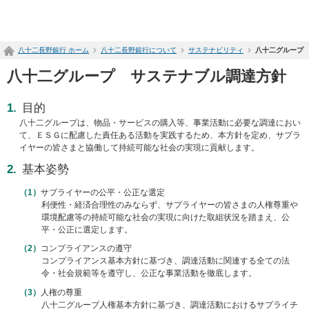
ペ
ー
ジ
八十二長野銀行 ホーム
八十二長野銀行について
サステナビリティ
八十二グループ
内
を
八十二グループ サステナブル調達方針
移
動
す
目的
る
八十二グループは、物品・サービスの購入等、事業活動に必要な調達におい
た
て、ＥＳＧに配慮した責任ある活動を実践するため、本方針を定め、サプラ
め
イヤーの皆さまと協働して持続可能な社会の実現に貢献します。
の
基本姿勢
リ
ン
サプライヤーの公平・公正な選定
ク
利便性・経済合理性のみならず、サプライヤーの皆さまの人権尊重や
で
環境配慮等の持続可能な社会の実現に向けた取組状況を踏まえ、公
す
平・公正に選定します。
サ
コンプライアンスの遵守
イ
コンプライアンス基本方針に基づき、調達活動に関連する全ての法
ト
令・社会規範等を遵守し、公正な事業活動を徹底します。
内
共
人権の尊重
通
八十二グループ人権基本方針に基づき、調達活動におけるサプライチ