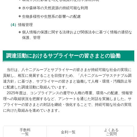
水や森林等の天然資源の持続可能な利用
生物多様性や生態系の影響への配慮
情報管理
個人情報の保護に関する法律および関係法令に基づく情報の適切な
保護、管理
調達活動におけるサプライヤーの皆さまとの協働
当行は、八十二グループとサプライヤーの皆さまが持続可能な社会の実現に
貢献し、相互に発展することを目指すため、「八十二グループサステナブル調
達方針」に基づき、サプライヤーの皆さまと協働して人権・環境・汚職防止等
に配慮した調達活動に取組んでいます。
2025年度は、コンプライアンスの遵守や人権の尊重、環境への配慮、情報管
理への取組状況を把握するなど、アンケートを通じた対話を実施しました。サ
プライヤーの皆さまとの対話を継続・強化することで、持続可能な社会の実現
に向けた取組みを進めていきます。
手数料
よくある
金利一覧
一覧
ご質問