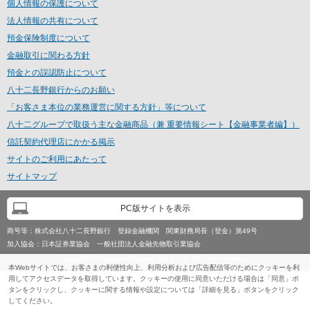
個人情報の保護について
法人情報の共有について
預金保険制度について
金融取引に関わる方針
預金との誤認防止について
八十二長野銀行からのお願い
「お客さま本位の業務運営に関する方針」等について
八十二グループで取扱う主な金融商品（兼 重要情報シート【金融事業者編】）
信託契約代理店にかかる掲示
サイトのご利用にあたって
サイトマップ
PC版サイトを表示
商号等：
株式会社八十二長野銀行 登録金融機関 関東財務局長（登金）第49号
加入協会：
日本証券業協会 一般社団法人金融先物取引業協会
Copyright © Hachijuni Nagano Bank, Ltd. All rights reserved.
本Webサイトでは、お客さまの利便性向上、利用分析および広告配信等のためにクッキーを利
用してアクセスデータを取得しています。クッキーの使用に同意いただける場合は「同意」ボ
タンをクリックし、クッキーに関する情報や設定については「詳細を見る」ボタンをクリック
してください。