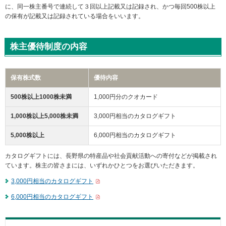
メ
に、同一株主番号で連続して３回以上記載又は記録され、かつ毎回500株以上
ニ
の保有が記載又は記録されている場合をいいます。
ュ
ー
に
株主優待制度の内容
移
動
し
保有株式数
優待内容
ま
す
500株以上1000株未満
1,000円分のクオカード
ペ
ー
1,000株以上5,000株未満
3,000円相当のカタログギフト
ジ
本
5,000株以上
6,000円相当のカタログギフト
文
に
カタログギフトには、長野県の特産品や社会貢献活動への寄付などが掲載され
移
ています。株主の皆さまには、いずれかひとつをお選びいただきます。
動
し
3,000円相当のカタログギフト
ま
す
6,000円相当のカタログギフト
フ
ッ
タ