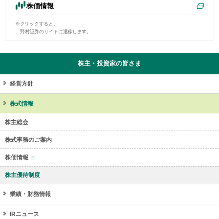
株価情報
ー
情
※クリックすると、
報
野村証券のサイトに遷移します。
に
移
動
株主・投資家の皆さま
し
ま
す
経営方針
株式情報
株主総会
株式事務のご案内
株価情報
株主優待制度
業績・財務情報
IRニュース