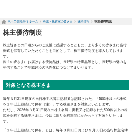
ペ
ー
ジ
八十二長野銀行 ホーム
株主・投資家の皆さま
株式情報
株主優待制度
内
を
株主優待制度
移
動
株主皆さまの日頃からのご支援に感謝するとともに、より多くの皆さまに当行
す
株式を保有していただくことを目的として、株主優待制度を導入しておりま
る
す。
た
株主の皆さまにお届けする優待品は、長野県の特産品等とし、長野県の魅力を
め
発信することで地域経済の活性化につなげてまいります。
の
リ
ン
ク
対象となる株主さま
で
す
毎年３月31日現在の当行株主名簿に記載又は記録された、「500株以上の株式
サ
を１年以上継続して保有（注）」する株主さまを対象といたします。
イ
ただし、2026年３月31日現在の株主名簿に掲載又は記録された500株以上の株
ト
式を保有する株主さまは、今回に限り保有期間にかかわらず対象といたしま
内
す。
共
通
「１年以上継続して保有」とは、毎年３月31日および９月30日の当行株主名簿