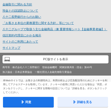
金融取引に関わる方針
預金との誤認防止について
八十二長野銀行からのお願い
「お客さま本位の業務運営に関する方針」等について
八十二グループで取扱う主な金融商品（兼 重要情報シート【金融事業者編】）
信託契約代理店にかかる掲示
サイトのご利用にあたって
サイトマップ
PC版サイトを表示
商号等：
株式会社八十二長野銀行 登録金融機関 関東財務局長（登金）第49号
加入協会：
日本証券業協会 一般社団法人金融先物取引業協会
Copyright © Hachijuni Nagano Bank, Ltd. All rights reserved.
本Webサイトでは、お客さまの利便性向上、利用分析および広告配信等のためにクッキーを利
用してアクセスデータを取得しています。クッキーの使用に同意いただける場合は「同意」ボ
タンをクリックし、クッキーに関する情報や設定については「詳細を見る」ボタンをクリック
してください。
同意
詳細を見る