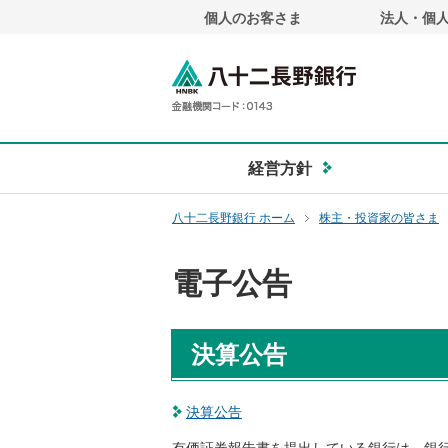
個人のお客さま
法人・個
ペ
ー
ジ
八十二長野銀
内
を
移
動
経営方針
す
る
八十二長野銀行 ホーム
株主・投資家の皆さま
た
め
の
電子公告
リ
ン
ク
決算公告
で
す
サ
決算公告
イ
ト
有価証券報告書を提出している銀行は、銀行