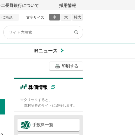
十二長野銀行について
採用情報
中
大
特大
・ご相談
文字サイズ
IRニュース
印刷する
株価情報
※クリックすると、
野村証券のサイトに遷移します。
手数料一覧
9