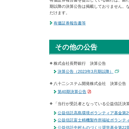
内
期以降の決算公告は掲載しておりません。
共
だけます。
通
有価証券報告書等
メ
ニ
ュ
ー
その他の公告
に
移
動
株式会社長野銀行 決算公告
し
決算公告（2023年3月期以降）
ま
す
八十二システム開発株式会社 決算公告
ペ
第40期決算公告
ー
ジ
「当行が受託者となっている公益信託決
本
文
公益信託高島環境ボランティア基金第2
に
公益信託富士精機製作所福祉ボランティ
移
公益信託中村ものづくり奨学基金第22