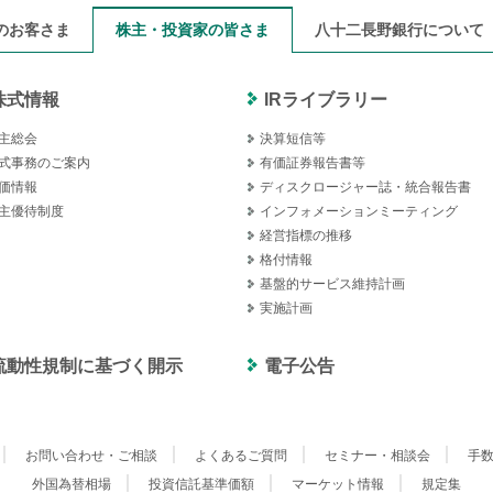
のお客さま
株主・投資家の皆さま
八十二長野銀行について
株式情報
IRライブラリー
主総会
決算短信等
式事務のご案内
有価証券報告書等
価情報
ディスクロージャー誌・統合報告書
主優待制度
インフォメーションミーティング
経営指標の推移
格付情報
基盤的サービス維持計画
実施計画
流動性規制に基づく開示
電子公告
お問い合わせ・ご相談
よくあるご質問
セミナー・相談会
手
外国為替相場
投資信託基準価額
マーケット情報
規定集