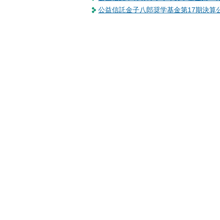
動
公益信託金子八郎奨学基金第17期決算
し
ま
す
フ
ッ
タ
ー
情
報
に
移
動
し
ま
す