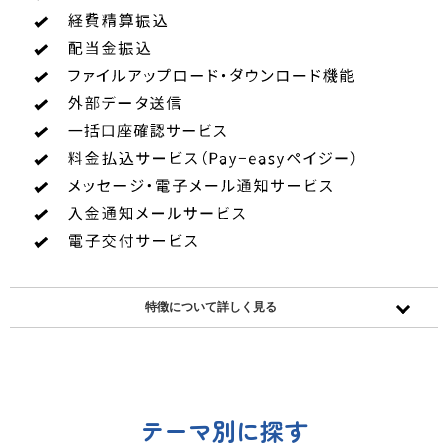
ー
情
報
に
移
動
し
ま
す
特徴について
テーマ別に探す