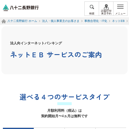
ペ
八十二長野銀行オフィシャルサイト
ー
店舗ATM
検索
来店予約
メニュー
ジ
八十二長野銀行 ホーム
法人・個人事業主のお客さま
事務合理化・IT化
ネットEB
内
を
移
動
法人向インターネットバンキング
す
る
ネットＥＢ サービスのご案内
た
め
の
リ
ン
ク
で
す
選べる４つのサービスタイプ
サ
イ
ト
月額利用料（税込）は
内
契約開始月〜4ヵ月は無料です
共
通