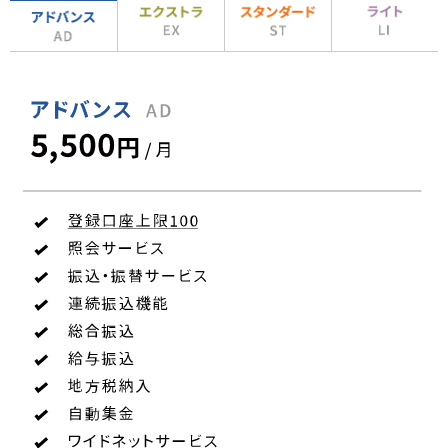
メ
ニ
ュ
ー
に
移
動
し
ま
す
ペ
ー
ジ
本
文
に
移
動
し
ま
す
フ
ッ
タ