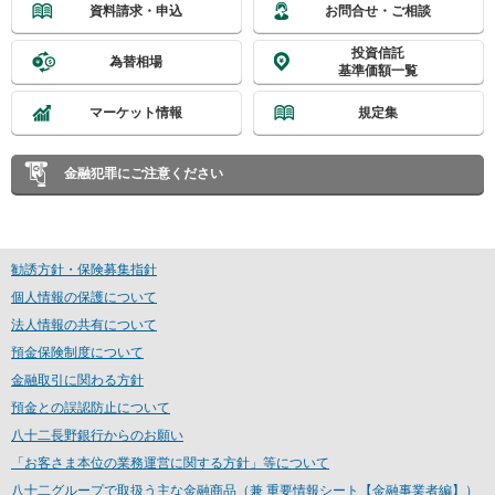
資料請求・申込
お問合せ・ご相談
ー
情
投資信託
為替相場
報
基準価額一覧
に
移
マーケット情報
規定集
動
し
ま
金融犯罪にご注意ください
す
勧誘方針・保険募集指針
個人情報の保護について
法人情報の共有について
預金保険制度について
金融取引に関わる方針
預金との誤認防止について
八十二長野銀行からのお願い
「お客さま本位の業務運営に関する方針」等について
八十二グループで取扱う主な金融商品（兼 重要情報シート【金融事業者編】）