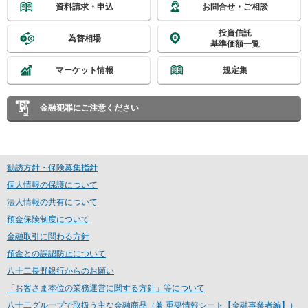
資料請求・申込
お問合せ・ご相談
ー
情
投資信託
為替相場
報
基準価額一覧
に
移
マーケット情報
規定集
動
し
ま
金融犯罪にご注意ください
す
勧誘方針・保険募集指針
個人情報の保護について
法人情報の共有について
預金保険制度について
金融取引に関わる方針
預金との誤認防止について
八十二長野銀行からのお願い
「お客さま本位の業務運営に関する方針」等について
八十二グループで取扱う主な金融商品（兼 重要情報シート【金融事業者編】）