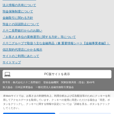
法人情報の共有について
預金保険制度について
金融取引に関わる方針
預金との誤認防止について
八十二長野銀行からのお願い
「お客さま本位の業務運営に関する方針」等について
八十二グループで取扱う主な金融商品（兼 重要情報シート【金融事業者編】）
信託契約代理店にかかる掲示
サイトのご利用にあたって
サイトマップ
PC版サイトを表示
商号等：
株式会社八十二長野銀行 登録金融機関 関東財務局長（登金）第49号
加入協会：
日本証券業協会 一般社団法人金融先物取引業協会
Copyright © Hachijuni Nagano Bank, Ltd. All rights reserved.
本Webサイトでは、お客さまの利便性向上、利用分析および広告配信等のためにクッキーを利
用してアクセスデータを取得しています。クッキーの使用に同意いただける場合は「同意」ボ
タンをクリックし、クッキーに関する情報や設定については「詳細を見る」ボタンをクリック
してください。