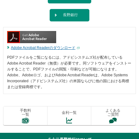
メ
ニ
ュ
長野銀行
ー
に
移
動
し
Adobe Acrobat Readerのダウンロード
ま
す
PDFファイルをご覧になるには、アドビシステムズ社が配布している
ペ
Adobe Acrobat Reader（無償）が必要です。同ソフトウェアをインストー
ー
ルすることで、PDFファイルの閲覧・印刷などが可能になります。
ジ
Adobe、Adobeロゴ、およびAdobe Acrobat Readerは、Adobe Systems
本
Incorporated（アドビシステムズ社）の米国ならびに他の国における商標
文
または登録商標です。
に
移
動
し
手数料
よくある
金利一覧
一覧
ご質問
ま
す
フ
ッ
タ