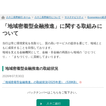
ペ
ー
ジ
八十二長野銀行 ホーム
八十二長野銀行について
サステナビリティ
Economics≪経
内
を
「地域密着型金融推進」に関する取組みに
移
動
ついて
す
る
当行は常に環境変化を先取りし、質の高いサービスの提供を通じて、地域とと
た
もに成長することを目指しております。
め
地域を支える金融機関として、金融・非金融の両面から地域の「ひとづく
の
り」・「まちづくり」に貢献してまいります。
リ
ン
ク
地域密着型金融推進の取組状況
で
2026年07月30日
す
サ
「地域密着型金融推進」の取組状況(2025年度）（539KB）
イ
ト
バックナンバーはこちらをご覧下さい。
内
共
八十二銀行
通