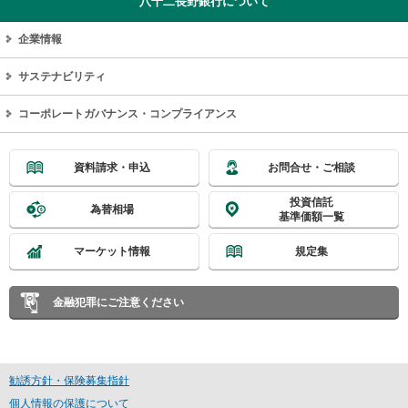
八十二長野銀行について
ー
情
企業情報
報
に
サステナビリティ
移
動
コーポレートガバナンス・コンプライアンス
し
ま
す
資料請求・申込
お問合せ・ご相談
投資信託
為替相場
基準価額一覧
マーケット情報
規定集
金融犯罪にご注意ください
勧誘方針・保険募集指針
個人情報の保護について