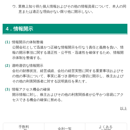
ウ
業務上知り得た個人情報およびその他の情報資産について、本人の同
意または適正な理由がない限り他に開示しない。
4．情報開示
情報開示の体制整備
公開会社として迅速かつ正確な情報開示を行なう責任と義務を負い、情
報の開示事項に関する適正性・公平性・迅速性を確保するため、情報開
示体制を整備する。
適時適切な情報開示
会社の財務状況、経営成績、会社の経営実態に関する重要事項およびそ
の他の事項について、事実に基づき適時かつ適切に開示し、株主および
その他の利害関係者に対する説明責任を果たす。
情報アクセス機会の確保
開示情報に対し、株主およびその他の利害関係者が公平かつ容易にアク
セスできる機会の確保に努める。
以上
手数料
よくある
金利一覧