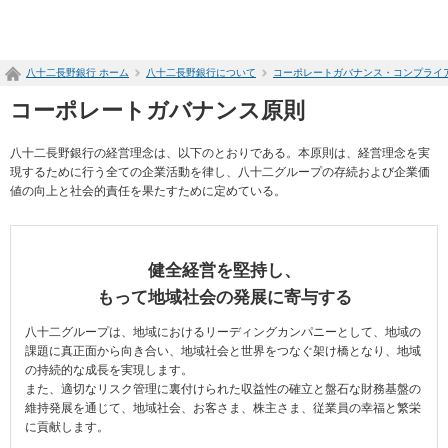
ペ
ー
ジ
八十二長野銀行 ホーム
八十二長野銀行について
コーポレートガバナンス・コンプライ
内
を
コーポレートガバナンス原則
移
動
八十二長野銀行の経営理念は、以下のとおりである。本原則は、経営理念を実
す
現するために行う全ての企業活動を律し、八十二グループの存続および企業価
る
値の向上と社会的責任を果たすために定めている。
た
め
の
リ
ン
健全経営を堅持し、
ク
もって地域社会の発展に寄与する
で
す
八十二グループは、地域におけるリーディングカンパニーとして、地域の
サ
課題に真正面から向き合い、地域社会と世界をつなぐ架け橋となり、地域
イ
の持続的な成長を実現します。
ト
また、適切なリスク管理に裏付けられた収益性の確立と盤石な財務基盤の
内
維持発展を通じて、地域社会、お客さま、株主さま、従業員の幸福と繁栄
共
に貢献します。
通