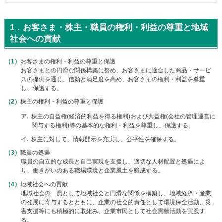
メ
ニ
ュ
1．お客さま・株主・職員の権利・利益の尊重と地域
ー
社会への貢献
に
移
お客さまの権利・利益の尊重と保護
動
お客さまとの円滑な関係構築に努め、お客さまに適合した商品・サービ
し
スの提供を通じ、信頼と満足度を高め、お客さまの権利・利益を尊重
ま
し、保護する。
す
ペ
株主の権利・利益の尊重と保護
ー
ア
株主の自益権(経済的利益を得る権利)および共益権(会社の管理運営に
ジ
関与する権利)等の基本的な権利・利益を尊重し、保護する。
本
文
イ
株主に対して、情報開示を充実し、公平性を確保する。
に
職員の処遇
移
職員の自立的な成長と自己実現を支援し、適切な人材配置と処遇によ
動
り、働きがいのある職場環境と企業風土を醸成する。
し
ま
地域社会への貢献
す
地域社会の一員として地域社会と円滑な関係を構築し、地域経済・産業
の発展に寄与するとともに、企業の社会的責任として環境保全活動、災
フ
害支援等にも積極的に取組み、企業市民として社会貢献活動を実践す
ッ
る。
タ