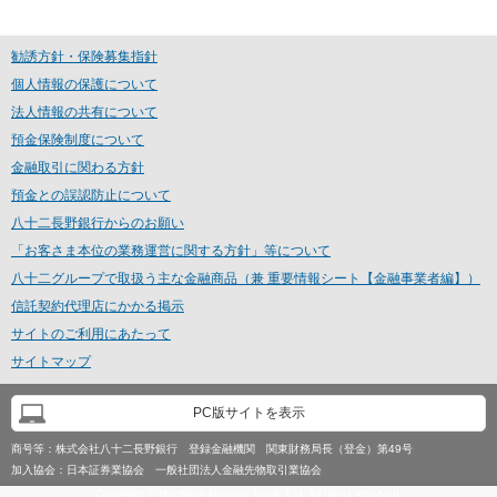
勧誘方針・保険募集指針
個人情報の保護について
法人情報の共有について
預金保険制度について
金融取引に関わる方針
預金との誤認防止について
八十二長野銀行からのお願い
「お客さま本位の業務運営に関する方針」等について
八十二グループで取扱う主な金融商品（兼 重要情報シート【金融事業者編】）
信託契約代理店にかかる掲示
サイトのご利用にあたって
サイトマップ
PC版サイトを表示
商号等：
株式会社八十二長野銀行 登録金融機関 関東財務局長（登金）第49号
加入協会：
日本証券業協会 一般社団法人金融先物取引業協会
Copyright © Hachijuni Nagano Bank, Ltd. All rights reserved.