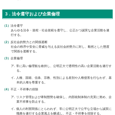
3．法令遵守および企業倫理
法令遵守
あらゆる法令・規程・社会規範を遵守し、公正かつ誠実な企業活動を遂
行する。
反社会的勢力との関係遮断
社会の秩序や安全に脅威を与える反社会的勢力に対し、毅然とした態度
で関係を遮断する。
企業倫理
ア
常に高い倫理観を維持し、公明正大で透明性の高い企業活動を遂行す
る。
イ
人種、国籍、信条、宗教、性別による差別や人権侵害を行なわず、基
本的人権を尊重する。
不正・不祥事の排除
ア
リスク管理および牽制態勢を確保し、内部統制体制の充実に努め、企
業不祥事を防止する。
イ
個人の利害関係にとらわれず、常に公明正大で公平な立場から誠実に
職務を遂行する企業風土を醸成し、不正・不祥事を排除する。