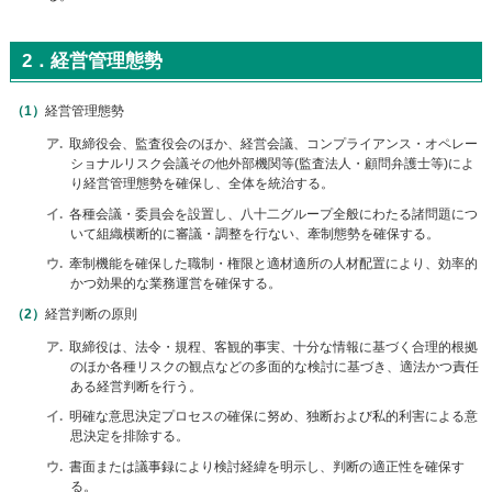
ー
情
2．経営管理態勢
報
に
移
経営管理態勢
動
ア
取締役会、監査役会のほか、経営会議、コンプライアンス・オペレー
し
ショナルリスク会議その他外部機関等(監査法人・顧問弁護士等)によ
ま
り経営管理態勢を確保し、全体を統治する。
す
イ
各種会議・委員会を設置し、八十二グループ全般にわたる諸問題につ
いて組織横断的に審議・調整を行ない、牽制態勢を確保する。
ウ
牽制機能を確保した職制・権限と適材適所の人材配置により、効率的
かつ効果的な業務運営を確保する。
経営判断の原則
ア
取締役は、法令・規程、客観的事実、十分な情報に基づく合理的根拠
のほか各種リスクの観点などの多面的な検討に基づき、適法かつ責任
ある経営判断を行う。
イ
明確な意思決定プロセスの確保に努め、独断および私的利害による意
思決定を排除する。
ウ
書面または議事録により検討経緯を明示し、判断の適正性を確保す
る。