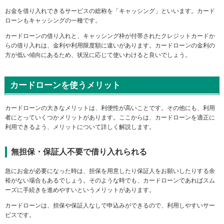
ー
お金を借り入れできるサービスの総称を「キャッシング」といいます。カード
情
ローンもキャッシングの一種です。
報
カードローンの借り入れと、キャッシング枠が付帯されたクレジットカードか
に
らの借り入れは、金利や利用限度額に違いがあります。カードローンの金利の
移
方が低い傾向にあるため、状況に応じて使いわけると良いでしょう。
動
し
ま
カードローンを使うメリット
す
カードローンの大きなメリットは、利便性が高いことです。その他にも、利用
者にとっていくつかメリットがあります。ここからは、カードローンを適正に
利用できるよう、メリットについて詳しく解説します。
無担保・保証人不要で借り入れられる
急にお金が必要になった時は、担保を用意したり保証人をお願いしたりする余
裕がない場合もあるでしょう。そのような時でも、カードローンであればスム
ーズに手続きを進めやすいというメリットがあります。
カードローンは、担保や保証人なしで申込みができるので、利用しやすいサー
ビスです。