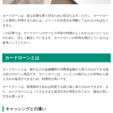
メ
ニ
ュ
カードローンは、急な出費を乗り切るために役立ちます。ただし、カードロー
ー
ンを適切に利用するためには、メリットや注意点を理解しておかなければなり
に
ません。
移
動
この記事では、カードローンのサービス内容や特徴がよくわからないという人
し
のために、詳しく解説していきます。カードローンの利用を検討している人は
ま
参考にしてください。
す
ペ
ー
カードローンとは
ジ
本
カードローンとは、銀行などの金融機関や消費者金融から借り入れができる個
文
人向けのローン商品です。カードローンは、コンビニや銀行などのATMから借
に
り入れや返済ができるため、利便性が高いです。
移
動
カードローンは、限度額内であれば何度でも繰り返し借り入れができます。ま
し
た、カードローンによってさまざまな返済方法が用意されており、都合の良い
ま
方法を選べます。
す
フ
ッ
キャッシングとの違い
タ