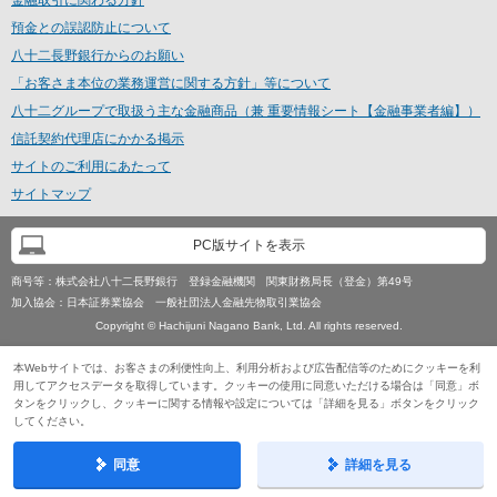
預金との誤認防止について
八十二長野銀行からのお願い
「お客さま本位の業務運営に関する方針」等について
八十二グループで取扱う主な金融商品（兼 重要情報シート【金融事業者編】）
信託契約代理店にかかる掲示
サイトのご利用にあたって
サイトマップ
PC版サイトを表示
商号等：
株式会社八十二長野銀行 登録金融機関 関東財務局長（登金）第49号
加入協会：
日本証券業協会 一般社団法人金融先物取引業協会
Copyright © Hachijuni Nagano Bank, Ltd. All rights reserved.
本Webサイトでは、お客さまの利便性向上、利用分析および広告配信等のためにクッキーを利
用してアクセスデータを取得しています。クッキーの使用に同意いただける場合は「同意」ボ
タンをクリックし、クッキーに関する情報や設定については「詳細を見る」ボタンをクリック
してください。
同意
詳細を見る