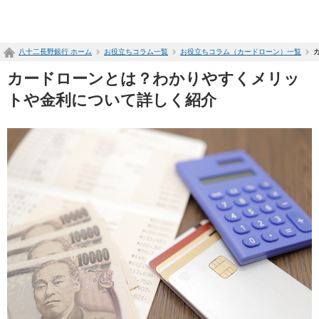
ペ
ー
ジ
八十二長野銀行 ホーム
お役立ちコラム一覧
お役立ちコラム（カードローン）一覧
内
を
カードローンとは？わかりやすくメリッ
移
動
トや金利について詳しく紹介
す
る
た
め
の
リ
ン
ク
で
す
サ
イ
ト
内
共
通