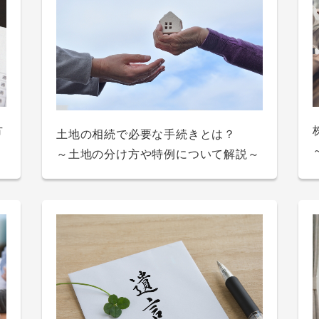
・
車の購入、現金一括とカーローンのど
ら
シ
方
奨学金と教育ローンの違いは？どちら
国の教育ローンの審査とは？銀行の教
カードローンの限度額がいっぱいなら
土地の相続で必要な手続きとは？
て
て
ちらがいいの？それぞれのメリット・
説
がいい？メリットやデメリットも解説
育ローンと比較しながら違いを解説！
引き上げられる？増額審査時に見られ
～土地の分け方や特例について解説～
と
と
デメリットを解説
るポイントも解説