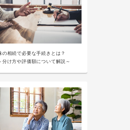
車に乗るならカーローンとカーリース
どちらがいいの？それぞれの特徴を比
国の教育ローンの審査とは？銀行の教
入学金が奨学金受け取りに間に合わな
キャッシングとカードローンの違いと
株の相続で必要な手続きとは？
較
育ローンと比較しながら違いを解説！
い！入学金を準備する方法を紹介
は？それぞれを比較して紹介！
～分け方や評価額について解説～