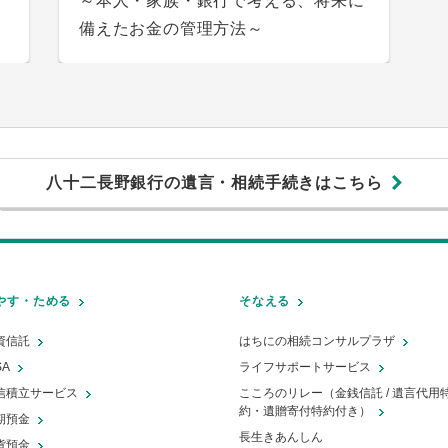
～本人・家族・銀行で考える、将来に
・
車の購入、現金一括とカーローンのど
カーローン審査のポイントとは？必要
レーションを交えて詳しく紹介！
備えたお金の管理方法～
ちらがいいの？それぞれのメリット・
書類や仮審査と本審査の違いについて
デメリットを解説
も解説
八十二長野銀行の遺言・相続手続きはこちら
やす・ためる
そなえる
と
資信託
はちにの相続コンサルプラザ
！
SA
ライフサポートサービス
ク
自動車を買うときの手続きの流れと必
き
信積立サービス
こころのリレー（金銭信託 / 遺言代用
そ
要書類を徹底解説！
約・遺贈寄付特約付き）
し
期預金
長生きあんしん
貨預金