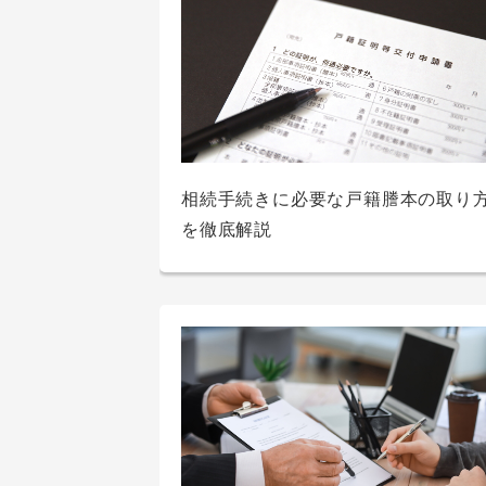
車を購入するときの支払方法｜現金
奨学金と教育ローンの違いは？どち
カードローン金利とは？計算方法を
相続手続きに必要な戸籍謄本の取り
資産運用の “はじめの一歩”！積み立
資産運用の “はじめの一歩”！積み立
クレカ等比較して一番お得なのは？
がいい？メリットやデメリットも解
ミュレーションでパターン別に紹介
を徹底解説
のタイミングや老後に必要な貯金額
のタイミングや老後に必要な貯金額
は？
は？