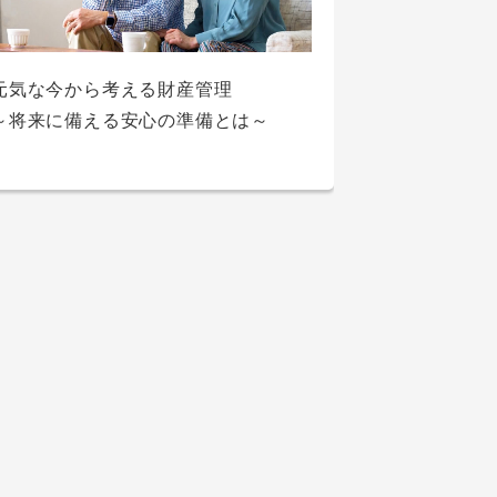
元気な今から考える財産管理
自動車にかかる税金はいくら？種類別
カードローンの在籍確認はなしにでき
～将来に備える安心の準備とは～
教育ローンの審査内容とは？審査に通
の金額や抑える方法を解説
る？審査に落ちる原因も解説！
らなかった場合の対処法もご紹介
車に乗るならカーローンとカーリース
カードローンとは？わかりやすくメリ