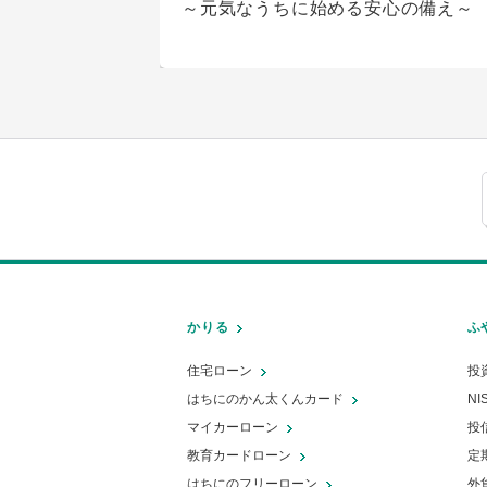
～元気なうちに始める安心の備え～
説
車を購入するときの支払方法｜現金
【自動車の補助金】対象車や補助金
クレカ等比較して一番お得なのは？
額、申請の流れを詳しく解説
かりる
ふ
カードローンとフリーローンの違い
住宅ローン
投
は？どっちを選べばいいのかを解説
はちにのかん太くんカード
NI
車を買うならカーローンと残価設定
カーローンと住宅ローンの併用はで
マイカーローン
投
レジット（残クレ）どちらがいい？
る？併用時の注意点やおすすめの申
教育カードローン
定
れぞれの特徴を比較
込み先も紹介！
はちにのフリーローン
外