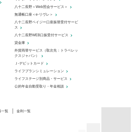
八十二長野＜Web照会サービス＞
無通帳口座＜e-リヴレ＞
八十二長野ペイジー口座振替受付サービ
ス
八十二長野WEB口振受付サービス
貸金庫
外貨両替サービス（取次先：トラベレッ
クスジャパン）
Ｊ‐デビットカード
ライフプランシミュレーション
ライフステージ別商品・サービス
公的年金自動受取り・年金相談
車の走行距離は売買時に影響する？年
式との関係は？
料一覧
金利一覧