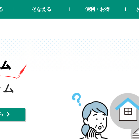
る
そなえる
便利・お得
ラム
ら