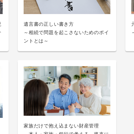
き
教育ローンの審査内容とは？審査に通
説
遺言書の正しい書き方
ク
自動車を買うときの手続きの流れと必
説
方
らなかった場合の対処法もご紹介
カードローンにデメリットはある？メ
介
～相続で問題を起こさないためのポイ
大学や専門学校の学費が払えないとき
な
そ
要書類を徹底解説！
リットとの比較や対処法も紹介！
ントとは～
の対処法は？いくらかかるのかも解説
デ
家族だけで抱え込まない財産管理
解
カードローンの返済方式とは？シミュ