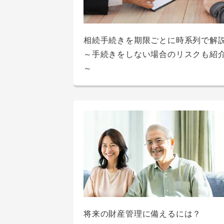
大学や専門学校の学費が払えないと
相続手続きを期限ごとに時系列で解
車を買うならカーローンと残価設定
の対処法は？いくらかかるのかも解
カードローン一括返済の計算のやり
～手続きをしない場合のリスクも紹
入学金が奨学金受け取りに間に合わ
レジット（残クレ）どちらがいい？
は？メリットと注意点も確認しよう
～
い！入学金を準備する方法を紹介
れぞれの特徴を比較
カードローン借り換えのメリット・
将来の財産管理に備えるには？
メリットとは？審査時のポイントも