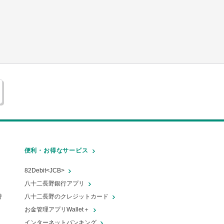
どちらがいいの？それぞれの特徴を比
車の走行距離は売買時に影響する？年
ットや金利について詳しく紹介
較
式との関係は？
便利・お得なサービス
82Debit<JCB>
八十二長野銀行アプリ
自動車にかかる税金はいくら？種類別
特
八十二長野のクレジットカード
の金額や抑える方法を解説
お金管理アプリWallet＋
インターネットバンキング