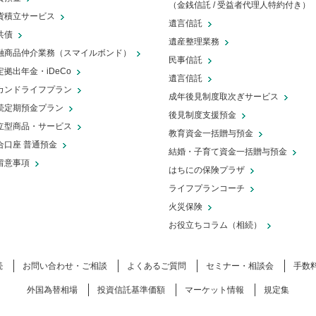
（金銭信託 / 受益者代理人特約付き）
貨積立サービス
遺言信託
共債
遺産整理業務
融商品仲介業務（スマイルボンド）
民事信託
定拠出年金・iDeCo
遺言信託
カンドライフプラン
成年後見制度取次ぎサービス
続定期預金プラン
後見制度支援預金
立型商品・サービス
教育資金一括贈与預金
合口座 普通預金
結婚・子育て資金一括贈与預金
留意事項
はちにの保険プラザ
ライフプランコーチ
火災保険
カーローン審査のポイントとは？必要
お役立ちコラム（相続）
書類や仮審査と本審査の違いについて
も解説
続
お問い合わせ・ご相談
よくあるご質問
セミナー・相談会
手数
外国為替相場
投資信託基準価額
マーケット情報
規定集