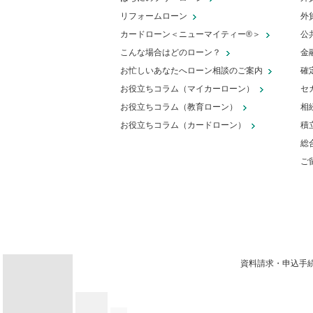
リフォームローン
外
カードローン＜ニューマイティー®＞
公
こんな場合はどのローン？
金
お忙しいあなたへローン相談のご案内
確
お役立ちコラム（マイカーローン）
セ
お役立ちコラム（教育ローン）
相
お役立ちコラム（カードローン）
積
総
ご
【自動車の補助金】対象車や補助金
額、申請の流れを詳しく解説
資料請求・申込手