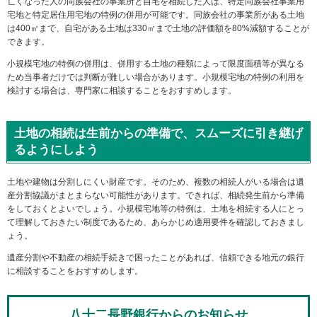
亡くなった人の同族会社の事業所と自宅を相続した人は、特定同族会社事業用
宅地と特定居住用宅地の特例の併用が可能です。同族会社の事業所がある土地
は400㎡まで、自宅がある土地は330㎡まで土地の評価額を80%減額することが
できます。
小規模宅地の特例の併用は、併用する土地の種類によって限度面積等が異なる
ため当事者だけでは判断が難しい場合があります。小規模宅地の特例の利用を
検討する場合は、専門家に相談することをおすすめします。
土地の相続は生前からの準備で、スムーズに引き継げ
るようにしよう
土地や建物は分割しにくい財産です。そのため、複数の相続人がいる場合は遺
産分割協議がまとまらない可能性があります。できれば、相続発生前から準備
をしておくとよいでしょう。小規模宅地等の特例は、土地を相続する人にとっ
て理解しておきたい制度であるため、あらかじめ適用要件を確認しておきまし
ょう。
遺産分割や不動産の相続手続きで困ったことがあれば、信頼できる地元の銀行
に相談することをおすすめします。
八十二長野銀行からのお知らせ