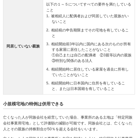
以下の１～５についてすべての要件を満たしている
こと
被相続人に配偶者および同居していた親族がい
ないこと
相続税の申告期限までその宅地を有しているこ
と
相続開始前3年以内に国内にある次のものが所有
同居していない親族
する家屋に居住したことがないこと
①自己または自己の配偶者 ②3親等以内の親族
③特別な関係のある法人
相続開始時に居住している家屋を過去に所有し
ていたことがないこと
相続開始時に日本国内に住所を有しているこ
と、または日本国籍を有していること
小規模宅地の特例は併用できる
亡くなった人が同族会社を経営していた場合、事業所のある土地は「特定同族
会社事業用宅地」として評価額の減額が可能です。同族会社とは、亡くなった
人とその親族の持株割合が50％を超える会社をいいます。