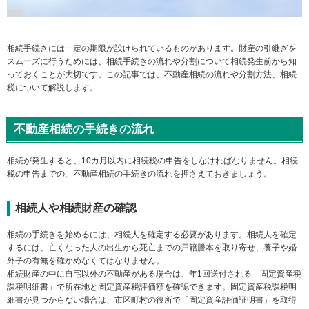
メ
ニ
ュ
ー
相続手続きには一定の期限が設けられているものがあります。財産の引継ぎを
に
スムーズに行うためには、相続手続きの流れや分割について相続発生前から知
移
っておくことが大切です。この記事では、不動産相続の流れや分割方法、相続
動
税について解説します。
し
ま
す
不動産相続の手続きの流れ
ペ
ー
相続が発生すると、10カ月以内に相続税の申告をしなければなりません。相続
ジ
税の申告までの、不動産相続の手続きの流れを押さえておきましょう。
本
文
に
相続人や相続財産の確認
移
動
相続の手続きを始めるには、相続人を確定する必要があります。相続人を確定
し
するには、亡くなった人の出生から死亡までの戸籍謄本を取り寄せ、養子や婚
ま
外子の有無を確かめなくてはなりません。
す
相続財産の中に自宅以外の不動産がある場合は、年1回送付される「固定資産税
フ
課税明細書」で所在地と固定資産税評価額を確認できます。固定資産税課税明
ッ
細書が見つからない場合は、市区町村の役所で「固定資産評価証明書」を取得
タ