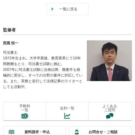
一覧に戻る
監修者
西風 恒一
司法書士
1972年生まれ。大学卒業後、教育業界にて10年
間教鞭をとり、司法書士試験に挑む。
2007年に司法書士試験に合格以降、難案件も積
極的に受任し、すべての分野の案件に対応してい
る。また、実務と並行して法律記事のライターと
しても活動中。
手数料
よくある
金利一覧
一覧
ご質問
資料請求・申込
お問合せ・ご相談