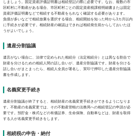
しましょう。固定資産評価証明書は相続登記の際に必要です。なお、複数の市
ー
区町村に不動産がある場合、市区町村ごとの固定資産税課税明細書または固定
情
資産評価証明書などで相続する不動産をもれなく確認する必要があります。
報
負債が多いなどで相続放棄を選択する場合、相続開始を知った時から3カ月以内
に
に手続きが必要です。相続財産の確認はできれば相続発生前からしておいたほ
移
うがよいでしょう。
動
し
遺産分割協議
ま
す
遺言がない場合に、法律で定められた相続分（法定相続分）とは異なる割合で
財産を分けるための相続人間の話し合いが、遺産分割協議です。財産を分ける
話し合いがまとまったら、相続人全員が署名し、実印で押印した遺産分割協議
書を作成します。
名義変更手続き
遺産分割協議が終了すると、相続財産の名義変更手続きができるようになりま
す。不動産の名義変更では、その不動産管轄の法務局への相続登記の申請が必
要です。預貯金・株式などの有価証券、生命保険、自動車などは、財産を取得
する人が名義変更手続きをします。
相続税の申告・納付