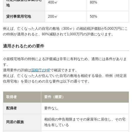
400㎡
80%
地
貸付事業用宅地
200㎡
50%
例えば、亡くなった人の自宅の敷地（300㎡）の相続税評価額が5,000万円にこ
の特例が適用されると、80%減額されて1,000万円の評価になります。
適用されるための要件
小規模宅地等の特例による評価減は非常に有利なため、適用には条件がありま
す。
適用要件の詳細は
国税庁のHP
で確認できます。
例えば、亡くなった人が住んでいた自宅の敷地を相続する場合、特例（特定居
住用宅地）を受けるための主な要件は以下の通りです。
取得者
要件（概要）
配偶者
要件なし
相続税の申告期限までその家屋等に居住し、その宅
同居の親族
地を有している