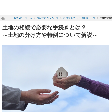
ペ
ー
ジ
八十二長野銀行 ホーム
お役立ちコラム一覧
お役立ちコラム（相続）一覧
土地の相
内
を
土地の相続で必要な手続きとは？
移
動
～土地の分け方や特例について解説～
す
る
た
め
の
リ
ン
ク
で
す
サ
イ
ト
内
共
通