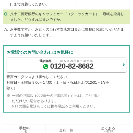
口までお越しください。
ー
情
八十二長野銀行のキャッシュカード（クイックカード）・通帳を拾得し
報
ました。どうすれば良いですか。
に
移
お手数ですが、お近くの当行本支店窓口または警察にお届けいただきま
動
すようお願いいたします。
し
ま
す
お電話でのお問い合わせはお気軽に
0120-82-8682
音声ガイダンスより操作してください。
月曜日～金曜日 9:00～17:00（土・日・祝日および12/31～1/3を
除く）
一部のIP電話（050番号のIP電話等）からは、ご利用い
ただけない場合があります。
NTTの固定電話もしくは携帯電話をご利用ください。
手数料
よくある
金利一覧
一覧
ご質問