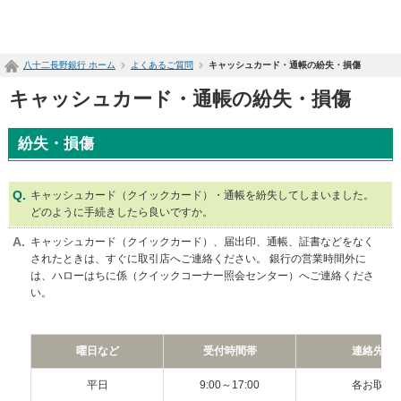
ペ
ー
ジ
八十二長野銀行 ホーム
よくあるご質問
キャッシュカード・通帳の紛失・損傷
内
を
キャッシュカード・通帳の紛失・損傷
移
動
す
紛失・損傷
る
た
め
キャッシュカード（クイックカード）・通帳を紛失してしまいました。
の
どのように手続きしたら良いですか。
リ
ン
キャッシュカード（クイックカード）、届出印、通帳、証書などをなく
ク
されたときは、すぐに取引店へご連絡ください。 銀行の営業時間外に
で
は、ハローはちに係（クイックコーナー照会センター）へご連絡くださ
す
い。
サ
イ
ト
曜日など
受付時間帯
連絡先名
内
共
平日
9:00～17:00
各お取引
通