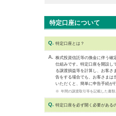
内
共
通
特定口座について
メ
ニ
ュ
ー
特定口座とは？
に
移
動
株式投資信託等の換金に伴う確
し
仕組みです。特定口座を開設し
ま
る譲渡損益等を計算し、お客さ
す
告をする場合でも、お客さまは
ペ
いただくと、簡単に申告手続が
ー
ジ
年間の譲渡取引等を記載した書類
本
文
特定口座を必ず開く必要がある
に
移