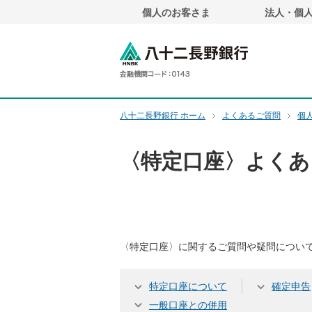
個人のお客さま
法人・個
ペ
ー
ジ
八十二長野銀
内
を
移
動
八十二長野銀行 ホーム
よくあるご質問
個
す
る
た
〈特定口座〉よくあ
め
の
リ
ン
ク
〈特定口座〉に関するご質問や疑問につい
で
す
サ
特定口座について
確定申告
イ
一般口座との併用
ト