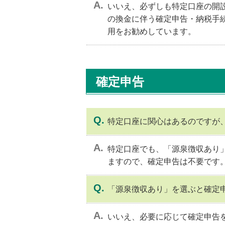
動
いいえ、必ずしも特定口座の開
し
の換金に伴う確定申告・納税手
ま
用をお勧めしています。
す
フ
ッ
タ
確定申告
ー
情
報
に
特定口座に関心はあるのですが
移
動
し
特定口座でも、「源泉徴収あり
ま
ますので、確定申告は不要です
す
「源泉徴収あり」を選ぶと確定
いいえ、必要に応じて確定申告