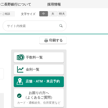
十二長野銀行について
採用情報
中
大
特大
・ご相談
文字サイズ
印刷する
手数料一覧
金利一覧
店舗・ATM・来店予約
お困りの方へ
（よくあるご質問）
カード・通帳紛失、住所変更など