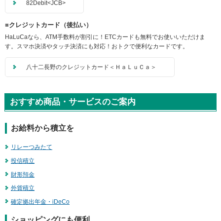
82Debit<JCB>
ー
情
クレジットカード（後払い）
報
に
HaLuCaなら、ATM手数料が割引に！ETCカードも無料でお使いいただけま
移
す。スマホ決済やタッチ決済にも対応！おトクで便利なカードです。
動
し
八十二長野のクレジットカード＜ＨａＬｕＣａ＞
ま
す
おすすめ商品・サービスのご案内
お給料から積立を
リレーつみたて
投信積立
財形預金
外貨積立
確定拠出年金・iDeCo
ショッピングにも便利