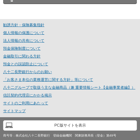
勧誘方針・保険募集指針
個人情報の保護について
法人情報の共有について
預金保険制度について
金融取引に関わる方針
預金との誤認防止について
八十二長野銀行からのお願い
「お客さま本位の業務運営に関する方針」等について
八十二グループで取扱う主な金融商品（兼 重要情報シート【金融事業者編】）
信託契約代理店にかかる掲示
サイトのご利用にあたって
サイトマップ
PC版サイトを表示
商号等：
株式会社八十二長野銀行 登録金融機関 関東財務局長（登金）第49号