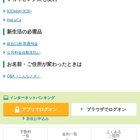
82Debit<JCB>
HaLuCa
新生活の必需品
総合口座 普通預金
公共料金自動支払い
お名前・ご住所が変わったときは
Q&A（こんなとき）
インターネットバンキング
アプリでログオン
ブラウザでログオン
新規お申込み
手数料
よくある
金利一覧
一覧
ご質問