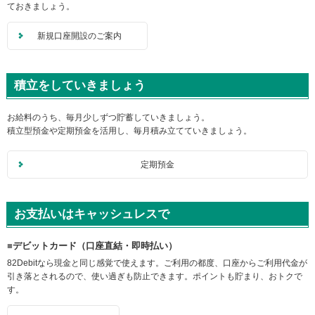
ておきましょう。
メ
ニ
ュ
新規口座開設のご案内
ー
に
移
積立をしていきましょう
動
し
ま
お給料のうち、毎月少しずつ貯蓄していきましょう。
す
積立型預金や定期預金を活用し、毎月積み立てていきましょう。
ペ
ー
定期預金
ジ
本
文
に
お支払いはキャッシュレスで
移
動
デビットカード（口座直結・即時払い）
し
ま
82Debitなら現金と同じ感覚で使えます。ご利用の都度、口座からご利用代金が
す
引き落とされるので、使い過ぎも防止できます。ポイントも貯まり、おトクで
フ
す。
ッ
タ