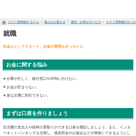
ペ
ー
ジ
八十二長野銀行 ホーム
個人のお客さま
便利・お得なサービス
八十二長野銀行から
内
を
就職
移
動
社会人としてスタート。お金の管理もきっちりと。
す
る
た
め
お金に関する悩み
の
リ
仕事が忙しく、銀行窓口やATMに行けない。
ン
お金が貯まらない。
ク
で
急な出費に対応できない。
す
サ
イ
まずは口座を作りましょう
ト
内
生活費の支出入や給料の受取りができる口座を開設しましょう。また、インタ
共
ーネットバンキングも活用し、残高照会やお振込などが簡単にできるようにし
通