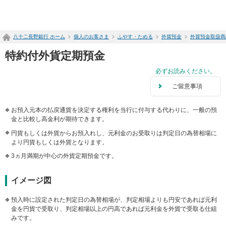
ペ
ー
ジ
八十二長野銀行 ホーム
個人のお客さま
ふやす・ためる
外貨預金
外貨預金取扱商
内
を
特約付外貨定期預金
移
動
必ずお読みください。
す
ご留意事項
る
た
め
お預入元本の払戻通貨を決定する権利を当行に付与する代わりに、一般の預
の
金と比較し高金利が期待できます。
リ
円貨もしくは外貨からお預入れし、元利金のお受取りは判定日の為替相場に
ン
より円貨もしくは外貨となります。
ク
で
3ヵ月満期が中心の外貨定期預金です。
す
サ
イメージ図
イ
ト
預入時に設定された判定日の為替相場が、判定相場よりも円安であれば元利
内
金を円貨で受取り、判定相場以上の円高であれば元利金を外貨で受取る仕組
共
みです。
通