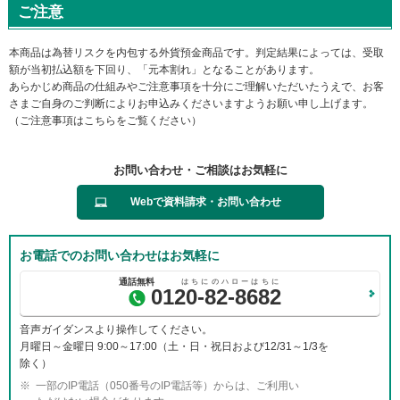
ご注意
ー
情
報
本商品は為替リスクを内包する外貨預金商品です。判定結果によっては、受取
に
額が当初払込額を下回り、「元本割れ」となることがあります。
移
あらかじめ商品の仕組みやご注意事項を十分にご理解いただいたうえで、お客
動
さまご自身のご判断によりお申込みくださいますようお願い申し上げます。
し
（ご注意事項はこちらをご覧ください）
ま
す
お問い合わせ・ご相談はお気軽に
Webで資料請求・お問い合わせ
お電話でのお問い合わせはお気軽に
0120-82-8682
音声ガイダンスより操作してください。
月曜日～金曜日 9:00～17:00（土・日・祝日および12/31～1/3を
除く）
一部のIP電話（050番号のIP電話等）からは、ご利用い