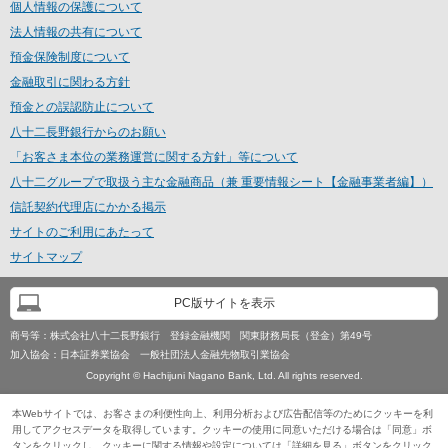
個人情報の保護について
法人情報の共有について
預金保険制度について
金融取引に関わる方針
預金との誤認防止について
八十二長野銀行からのお願い
「お客さま本位の業務運営に関する方針」等について
八十二グループで取扱う主な金融商品（兼 重要情報シート【金融事業者編】）
信託契約代理店にかかる掲示
サイトのご利用にあたって
サイトマップ
PC版サイトを表示
商号等：
株式会社八十二長野銀行 登録金融機関 関東財務局長（登金）第49号
加入協会：
日本証券業協会 一般社団法人金融先物取引業協会
Copyright © Hachijuni Nagano Bank, Ltd. All rights reserved.
本Webサイトでは、お客さまの利便性向上、利用分析および広告配信等のためにクッキーを利
用してアクセスデータを取得しています。クッキーの使用に同意いただける場合は「同意」ボ
タンをクリックし、クッキーに関する情報や設定については「詳細を見る」ボタンをクリック