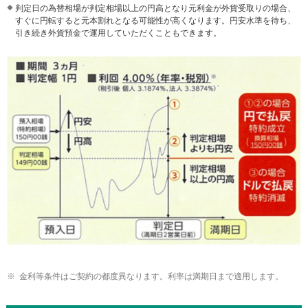
メ
判定日の為替相場が判定相場以上の円高となり元利金が外貨受取りの場合、
ニ
すぐに円転すると元本割れとなる可能性が高くなります。
円安水準を待ち、
引き続き外貨預金で運用していただくこともできます。
ュ
ー
に
移
動
し
ま
す
ペ
ー
ジ
本
文
に
移
動
し
ま
す
金利等条件はご契約の都度異なります。利率は満期日まで適用します。
フ
ッ
タ