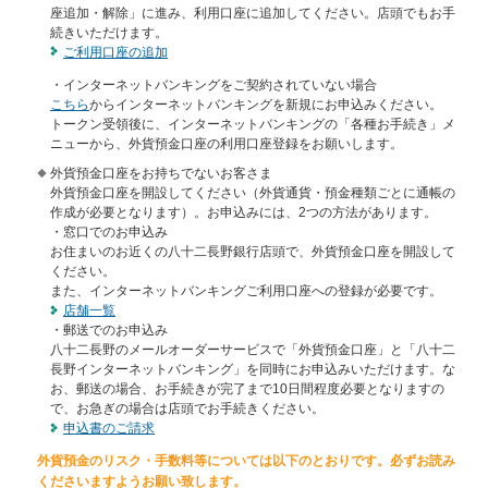
メ
座追加・解除」に進み、利用口座に追加してください。店頭でもお手
ニ
続きいただけます。
ご利用口座の追加
ュ
ー
・インターネットバンキングをご契約されていない場合
に
こちら
からインターネットバンキングを新規にお申込みください。
移
トークン受領後に、インターネットバンキングの「各種お手続き」メ
動
ニューから、外貨預金口座の利用口座登録をお願いします。
し
外貨預金口座をお持ちでないお客さま
ま
外貨預金口座を開設してください（外貨通貨・預金種類ごとに通帳の
す
作成が必要となります）。お申込みには、2つの方法があります。
ペ
・窓口でのお申込み
ー
お住まいのお近くの八十二長野銀行店頭で、外貨預金口座を開設して
ジ
ください。
本
また、インターネットバンキングご利用口座への登録が必要です。
文
店舗一覧
に
・郵送でのお申込み
移
八十二長野のメールオーダーサービスで「外貨預金口座」と「八十二
動
長野インターネットバンキング」を同時にお申込みいただけます。な
し
お、郵送の場合、お手続きが完了まで10日間程度必要となりますの
ま
で、お急ぎの場合は店頭でお手続きください。
す
申込書のご請求
フ
外貨預金のリスク・手数料等については以下のとおりです。必ずお読み
ッ
くださいますようお願い致します。
タ