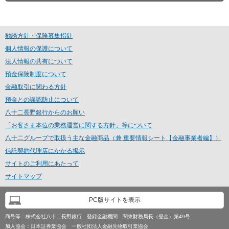
勧誘方針・保険募集指針
個人情報の保護について
法人情報の共有について
預金保険制度について
金融取引に関わる方針
預金との誤認防止について
八十二長野銀行からのお願い
「お客さま本位の業務運営に関する方針」等について
八十二グループで取扱う主な金融商品（兼 重要情報シート【金融事業者編】）
信託契約代理店にかかる掲示
サイトのご利用にあたって
サイトマップ
PC版サイトを表示
商号等：
株式会社八十二長野銀行 登録金融機関 関東財務局長（登金）第49号
加入協会：
日本証券業協会 一般社団法人金融先物取引業協会