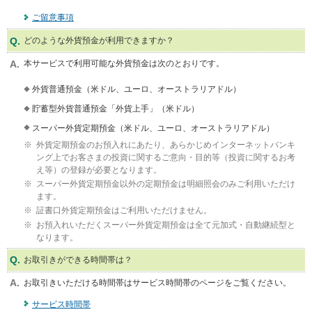
ー
ご留意事項
情
報
どのような外貨預金が利用できますか？
に
本サービスで利用可能な外貨預金は次のとおりです。
移
動
外貨普通預金（米ドル、ユーロ、オーストラリアドル）
し
ま
貯蓄型外貨普通預金「外貨上手」（米ドル）
す
スーパー外貨定期預金（米ドル、ユーロ、オーストラリアドル）
外貨定期預金のお預入れにあたり、あらかじめインターネットバンキ
ング上でお客さまの投資に関するご意向・目的等（投資に関するお考
え等）の登録が必要となります。
スーパー外貨定期預金以外の定期預金は明細照会のみご利用いただけ
ます。
証書口外貨定期預金はご利用いただけません。
お預入れいただくスーパー外貨定期預金は全て元加式・自動継続型と
なります。
お取引きができる時間帯は？
お取引きいただける時間帯はサービス時間帯のページをご覧ください。
サービス時間帯