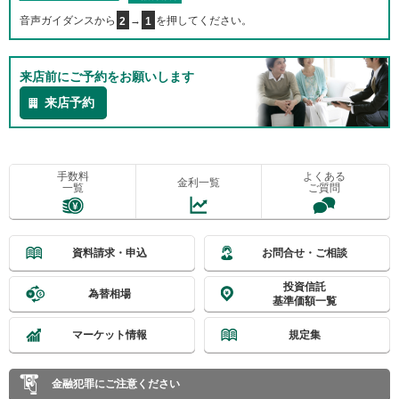
音声ガイダンスから
2
→
1
を押してください。
来店前にご予約をお願いします
来店予約
手数料
よくある
金利一覧
一覧
ご質問
資料請求・申込
お問合せ・ご相談
投資信託
為替相場
基準価額一覧
マーケット情報
規定集
金融犯罪にご注意ください