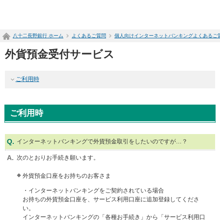
ペ
ー
ジ
八十二長野銀行 ホーム
よくあるご質問
個人向けインターネットバンキングよくあるご
内
を
外貨預金受付サービス
移
動
す
ご利用時
る
た
め
ご利用時
の
リ
ン
ク
インターネットバンキングで外貨預金取引をしたいのですが…？
で
次のとおりお手続き願います。
す
サ
外貨預金口座をお持ちのお客さま
イ
ト
・インターネットバンキングをご契約されている場合
内
お持ちの外貨預金口座を、サービス利用口座に追加登録してくださ
共
い。
通
インターネットバンキングの「各種お手続き」から「サービス利用口