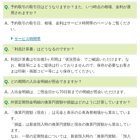
予約取引の取引日はどうなりますか？また、いつ時点の相場、金利が適
用されますか？
予約取引の取引日、相場、金利はサービス時間帯のページをご覧くださ
い。
サービス時間帯
「利息計算書」はどうなるのですか？
利息計算書は引出後3ヶ月間は「状況照会」でご確認いただけます。な
お、郵送等によるご提供は行っておりませんので、保存が必要なお客さ
まは印刷・画面コピー等により保存してください。
どの期間の入出金明細が照会できますか？
入出金明細は、ご照会日から70日前までの明細が照会いただけます。
外貨定期預金明細の換算円貨額や損益はどのように計算していますか？
「換算円貨額（現在）」は元金と表示の公表為替相場から算出していま
す。
「損益」は新規預入時の換算円貨額と現在の換算円貨額から算出してい
ます。
なお、一部の定期預金については、新規預入時の「換算円貨額」「預入