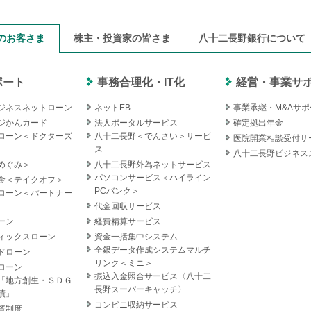
のお客さま
株主・投資家の皆さま
八十二長野銀行について
ポート
事務合理化・IT化
経営・事業サ
ジネスネットローン
ネットEB
事業承継・M&Aサポ
ジかんカード
法人ポータルサービス
確定拠出年金
ローン＜ドクターズ
八十二長野＜でんさい＞サービ
医院開業相談受付サ
ス
八十二長野ビジネス
めぐみ＞
八十二長野外為ネットサービス
パソコンサービス＜ハイライン
金＜テイクオフ＞
PCバンク＞
ローン＜パートナー
代金回収サービス
ーン
経費精算サービス
ィックスローン
資金一括集中システム
全銀データ作成システムマルチ
ドローン
リンク＜ミニ＞
ローン
振込入金照合サービス〈八十二
「地方創生・ＳＤＧ
長野スーパーキャッチ〉
債」
コンビニ収納サービス
資制度