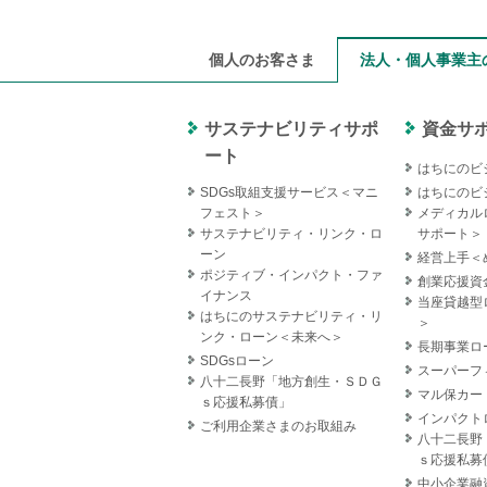
個人のお客さま
法人・個人事業主
サステナビリティサポ
資金サ
ート
はちにのビ
SDGs取組支援サービス＜マニ
はちにのビ
フェスト＞
メディカル
サステナビリティ・リンク・ロ
サポート＞
ーン
経営上手＜
ポジティブ・インパクト・ファ
創業応援資
イナンス
当座貸越型
はちにのサステナビリティ・リ
＞
ンク・ローン＜未来へ＞
長期事業ロ
SDGsローン
スーパーフ
八十二長野「地方創生・ＳＤＧ
マル保カー
ｓ応援私募債」
インパクト
ご利用企業さまのお取組み
八十二長野
ｓ応援私募
中小企業融