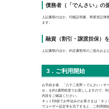
動
債務者（「でんさい」の
し
ま
上記書類のほか、印鑑証明書、商業登記簿
す
ます。
フ
ッ
タ
融資（割引・譲渡担保）
ー
情
報
上記書類のほか、約定書類等のご提出およ
に
移
動
3．ご利用開始
し
ま
す
お手続き後、「八十二長野＜でんさい＞サ
せ」を約1週間程度でお渡ししますので、
内容をご確認ください。
ネットEB扱でお申込みのお客さまは「ネット
でユーザー設定等を完了すると、ご利用開