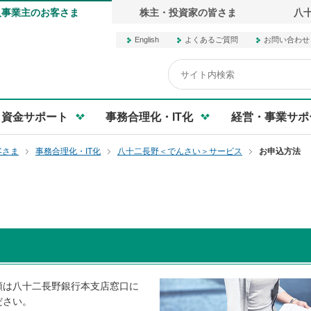
人事業主のお客さま
株主・投資家の皆さま
八
English
よくあるご質問
お問い合わせ
行オフィシャルサイト
資金サポート
事務合理化・IT化
経営・事業サポ
客さま
事務合理化・IT化
八十二長野＜でんさい＞サービス
お申込方法
類は八十二長野銀行本支店窓口に
ださい。