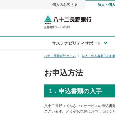
個人のお客さま
法人・個
ペ
ー
ジ
八十二長野銀
内
を
移
動
サステナビリティサポート
す
る
八十二長野銀行 ホーム
法人・個人事業主のお
た
め
の
お申込方法
リ
ン
ク
1．申込書類の入手
で
す
サ
八十二長野＜でんさい＞サービスの申込書
イ
ございます。どうぞお気軽にお申しつけく
ト