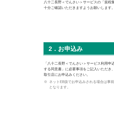
八十二長野＜でんさい＞サービスの「規程
内
十分ご確認いただきますようお願いします
共
通
メ
ニ
ュ
ー
に
2．お申込み
移
動
し
「八十二長野＜でんさい＞サービス利用申
ま
する同意書」に必要事項をご記入いただき
す
取引店にお申込みください。
ペ
ネットEB扱でお申込みされる場合は事前
ー
となります。
ジ
本
文
に
移