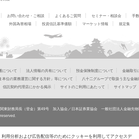
お問い合わせ・ご相談
よくあるご質問
セミナー・相談会
手
外国為替相場
投資信託基準価額
マーケット情報
規定集
護について
法人情報の共有について
預金保険制度について
金融取引
ま本位の業務運営に関する方針」等について
八十二グループで取扱う主な金融
信託契約代理店にかかる掲示
サイトのご利用にあたって
サイトマップ
関東財務局長（登金）第49号 加入協会／日本証券業協会 一般社団法人金融先物
 reserved.
、利用分析および広告配信等のためにクッキーを利用してアクセスデ