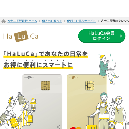
ペ
ー
ジ
八十二長野銀行 ホーム
個人のお客さま
便利・お得なサービス
八十二長野のクレジット
内
を
移
動
す
る
た
め
の
リ
ン
ク
で
す
サ
イ
ト
内
共
通