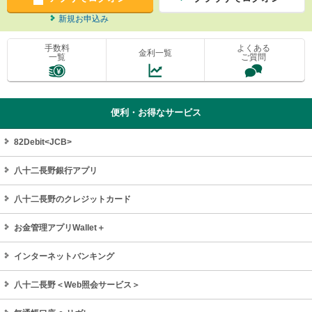
新規お申込み
手数料
よくある
金利一覧
一覧
ご質問
便利・お得なサービス
82Debit<JCB>
八十二長野銀行アプリ
八十二長野のクレジットカード
お金管理アプリWallet＋
インターネットバンキング
八十二長野＜Web照会サービス＞