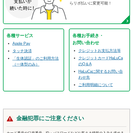
らリボ払いに変更可能！
各種サービス
各種お手続き・
お問い合わせ
Apple Pay
クレジットお支払方法等
タッチ決済
クレジットカードHaLuCa
「生体認証」のご利用方法
のQ＆A
（一体型のみ）
HaLuCaに関するお問い合
わせ先
ご利用明細について
金融犯罪にご注意ください
カード番号や口座番号、ID・パスワードなどお客さま情報の入力を求める