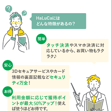
ー
情
報
に
移
動
し
ま
す