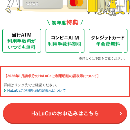
メ
ニ
ュ
ー
に
移
動
し
ま
す
ペ
※詳しくは下部をご覧ください。
ー
ジ
本
【2026年1月請求分のHaLuCaご利用明細の誤表示について】
文
詳細はリンク先でご確認ください。
に
HaLuCaご利用明細の誤表示について
移
動
し
ま
す
フ
ッ
タ