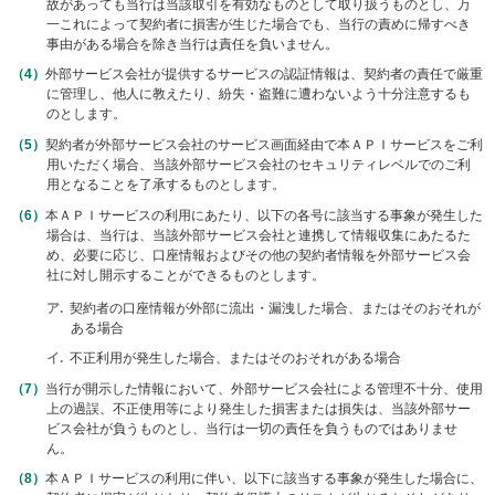
故があっても当行は当該取引を有効なものとして取り扱うものとし、万
一これによって契約者に損害が生じた場合でも、当行の責めに帰すべき
事由がある場合を除き当行は責任を負いません。
外部サービス会社が提供するサービスの認証情報は、契約者の責任で厳重
に管理し、他人に教えたり、紛失・盗難に遭わないよう十分注意するも
のとします。
契約者が外部サービス会社のサービス画面経由で本ＡＰＩサービスをご利
用いただく場合、当該外部サービス会社のセキュリティレベルでのご利
用となることを了承するものとします。
本ＡＰＩサービスの利用にあたり、以下の各号に該当する事象が発生した
場合は、当行は、当該外部サービス会社と連携して情報収集にあたるた
め、必要に応じ、口座情報およびその他の契約者情報を外部サービス会
社に対し開示することができるものとします。
ア
契約者の口座情報が外部に流出・漏洩した場合、またはそのおそれが
ある場合
イ
不正利用が発生した場合、またはそのおそれがある場合
当行が開示した情報において、外部サービス会社による管理不十分、使用
上の過誤、不正使用等により発生した損害または損失は、当該外部サー
ビス会社が負うものとし、当行は一切の責任を負うものではありませ
ん。
本ＡＰＩサービスの利用に伴い、以下に該当する事象が発生した場合に、