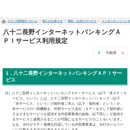
ペ
ー
ジ
八十二長野銀行 ホーム
個人のお客さま
便利・お得なサービス
インターネットバン
内
を
八十二長野インターネットバンキングＡ
移
動
ＰＩサービス利用規定
す
る
印刷用
た
め
の
リ
1．八十二長野インターネットバンキングＡＰＩサー
ン
ビス
ク
で
八十二長野インターネットバンキングＡＰＩサービス（以下「本ＡＰＩサ
す
ービス」という）とは、八十二長野インターネットバンキング（以下
サ
「本サービス」という）の契約者ご本人（以下「契約者」という）が、
イ
本サービスの一部機能を、外部サービス会社（ＡＰＩを介して契約者に
ト
さまざまなサービスを提供する外部事業者の総称。以下同じ）が提供す
内
るサービスと連携させることが可能になるサービスのことをいいます。
共
なお、当行がＡＰＩ連携を許諾している外部事業者は、当行ホームペー
通
ジに記載する方法で公表するものとします。