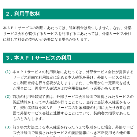
ー
情
2．利用手数料
報
に
本ＡＰＩサービスの利用にあたっては、追加料金は発生しません。なお、外部
移
サービス会社が提供するサービスを利用するにあたっては、外部サービス会社
動
に対して料金の支払いが必要になる場合があります。
し
ま
す
3．本ＡＰＩサービスの利用
本ＡＰＩサービスの利用開始にあたっては、外部サービス会社が提供する
サービス経由で利用規定に定める本人確認を受け、外部サービス会社ご
とに利用登録を行う必要があります。また、ご利用から一定期間を超え
た場合には、再度本人確認および利用登録を行う必要があります。
前項の利用登録完了後は、外部サービス会社経由で連携されたサービスの
認証情報をもって本人確認を行うこととし、当行は当該本人確認をもっ
て、契約者情報を本ＡＰＩサービスの対象機能の利用にあたり必要な範
囲で外部サービス会社と連携することについて、契約者の指示があった
ものとみなします。
前２項の方法による本人確認を行ったうえで取引をした場合、外部サービ
ス会社経由で連携されたサービスの認証情報につき不正使用その他の事