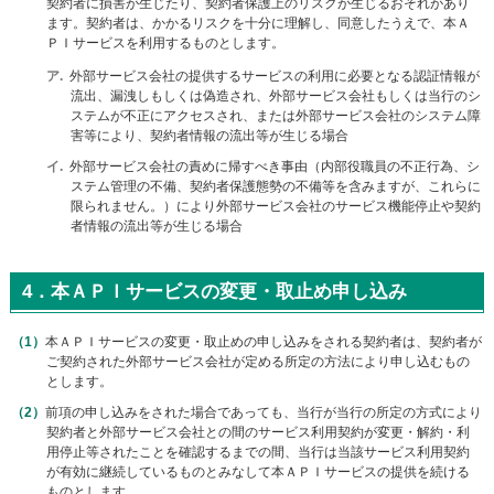
契約者に損害が生じたり、契約者保護上のリスクが生じるおそれがあり
ます。契約者は、かかるリスクを十分に理解し、同意したうえで、本Ａ
ＰＩサービスを利用するものとします。
ア
外部サービス会社の提供するサービスの利用に必要となる認証情報が
流出、漏洩しもしくは偽造され、外部サービス会社もしくは当行のシ
ステムが不正にアクセスされ、または外部サービス会社のシステム障
害等により、契約者情報の流出等が生じる場合
イ
外部サービス会社の責めに帰すべき事由（内部役職員の不正行為、シ
ステム管理の不備、契約者保護態勢の不備等を含みますが、これらに
限られません。）により外部サービス会社のサービス機能停止や契約
者情報の流出等が生じる場合
4．本ＡＰＩサービスの変更・取止め申し込み
本ＡＰＩサービスの変更・取止めの申し込みをされる契約者は、契約者が
ご契約された外部サービス会社が定める所定の方法により申し込むもの
とします。
前項の申し込みをされた場合であっても、当行が当行の所定の方式により
契約者と外部サービス会社との間のサービス利用契約が変更・解約・利
用停止等されたことを確認するまでの間、当行は当該サービス利用契約
が有効に継続しているものとみなして本ＡＰＩサービスの提供を続ける
ものとします。