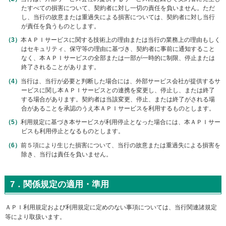
たすべての損害について、契約者に対し一切の責任を負いません。ただ
し、当行の故意または重過失による損害については、契約者に対し当行
が責任を負うものとします。
本ＡＰＩサービスに関する技術上の理由または当行の業務上の理由もしく
はセキュリティ、保守等の理由に基づき、契約者に事前に通知すること
なく、本ＡＰＩサービスの全部または一部が一時的に制限、停止または
終了されることがあります。
当行は、当行が必要と判断した場合には、外部サービス会社が提供するサ
ービスに関し本ＡＰＩサービスとの連携を変更し、停止し、または終了
する場合があります。契約者は当該変更、停止、または終了がされる場
合があることを承認のうえ本ＡＰＩサービスを利用するものとします。
利用規定に基づき本サービスが利用停止となった場合には、本ＡＰＩサー
ビスも利用停止となるものとします。
前５項により生じた損害について、当行の故意または重過失による損害を
除き、当行は責任を負いません。
7．関係規定の適用・準用
ＡＰＩ利用規定および利用規定に定めのない事項については、当行関連諸規定
等により取扱います。