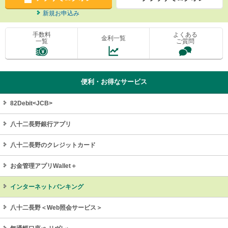
新規お申込み
手数料
よくある
金利一覧
一覧
ご質問
便利・お得なサービス
82Debit<JCB>
八十二長野銀行アプリ
八十二長野のクレジットカード
お金管理アプリWallet＋
インターネットバンキング
八十二長野＜Web照会サービス＞