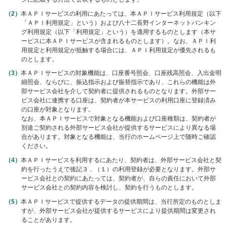
メ
本ＡＰＩサービスの利用にあたっては、本ＡＰＩサービス利用規定（以下
ニ
「ＡＰＩ利用規定」という）および八十二長野インターネットバンキン
ュ
グ利用規定（以下「利用規定」という）を適用するものとします（本サ
ー
ービスに本ＡＰＩサービスが含まれるものとします）。なお、ＡＰＩ利
に
用規定と利用規定が抵触する場合には、ＡＰＩ利用規定が優先されるも
移
のとします。
動
し
本ＡＰＩサービスの対象機能は、口座番号照会、口座残高照会、入出金明
ま
細照会、ならびに、振込指示および振替指示であり、これらの機能は外
部サービス会社を介して契約者に提供されるものとなります。外部サー
す
ビス会社に連携する口座は、契約者が本サービスの利用口座に登録済み
ペ
の口座が対象となります。
ー
なお、本ＡＰＩサービスで対象となる機能および口座種類は、契約者が
ジ
別途ご契約される外部サービス会社が提供するサービスにより異なる場
本
合があります。対象となる機能は、当行のホームページ上で随時ご確認
文
ください。
に
移
本ＡＰＩサービスを利用するにあたり、契約者は、外部サービス会社と契
動
約を行ったうえで後記３．（１）の利用登録が必要となります。外部サ
ービス会社との契約にあたっては、契約者が、自らの責任において外部
し
サービス会社との契約内容を検討し、契約を行うものとします。
ま
す
本ＡＰＩサービスで提供するデータの提供期間は、当行所定のものとしま
フ
すが、外部サービス会社が提供するサービスにより提供期間は変更され
ッ
ることがあります。
タ