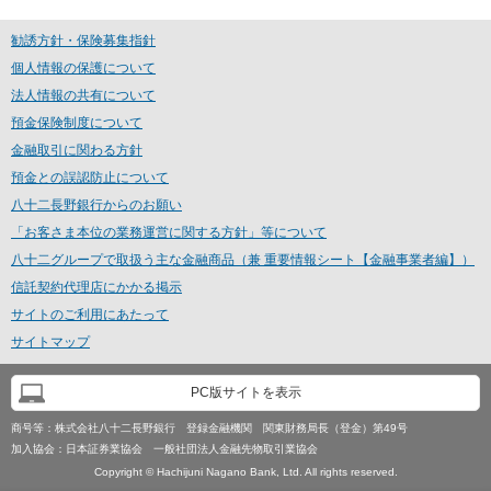
勧誘方針・保険募集指針
個人情報の保護について
法人情報の共有について
預金保険制度について
金融取引に関わる方針
預金との誤認防止について
八十二長野銀行からのお願い
「お客さま本位の業務運営に関する方針」等について
八十二グループで取扱う主な金融商品（兼 重要情報シート【金融事業者編】）
信託契約代理店にかかる掲示
サイトのご利用にあたって
サイトマップ
PC版サイトを表示
商号等：
株式会社八十二長野銀行 登録金融機関 関東財務局長（登金）第49号
加入協会：
日本証券業協会 一般社団法人金融先物取引業協会
Copyright © Hachijuni Nagano Bank, Ltd. All rights reserved.