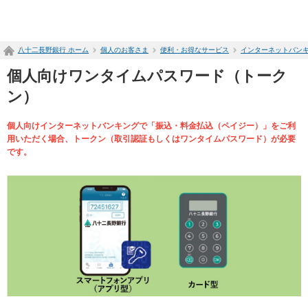
ペ
ー
ジ
八十二長野銀行 ホーム
個人のお客さま
便利・お得なサービス
インターネットバン
内
を
個人向けワンタイムパスワード（トーク
移
動
ン）
す
る
個人向けインターネットバンキングで「振込・料金払込（ペイジー）」をご利
た
用いただく場合、トークン（取引認証もしくはワンタイムパスワード）が必要
め
です。
の
リ
ン
ク
で
す
サ
イ
ト
内
共
通