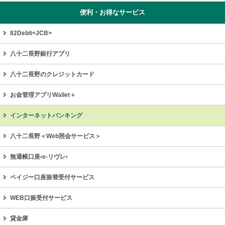
便利・お得なサービス
82Debit<JCB>
八十二長野銀行アプリ
八十二長野のクレジットカード
お金管理アプリWallet＋
インターネットバンキング
八十二長野＜Web照会サービス＞
無通帳口座‹e-リヴレ›
ペイジー口座振替受付サービス
WEB口振受付サービス
貸金庫