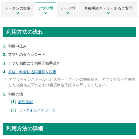
メ
トークンの概要
アプリ型
カード型
各種手続き・よくあるご質問
ニ
ュ
ー
に
利用方法の流れ
移
動
し
利用申込み
ま
アプリのダウンロード
す
ペ
アプリ画面にて利用開始手続き
ー
振込・料金払込限度額を設定
ジ
アプリをインストールしたスマートフォンの機種変更、アプリを誤って削除
本
した場合も以下のとおり再度申込手続きを行ってください。
文
に
利用方法
移
取引認証
動
し
ワンタイムパスワード
ま
す
フ
利用方法の詳細
ッ
タ