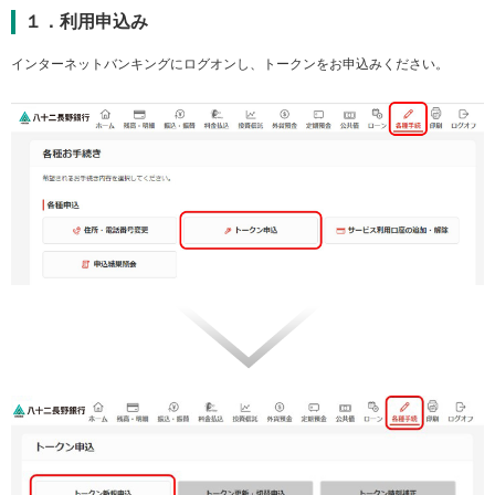
ー
１．利用申込み
情
報
インターネットバンキングにログオンし、トークンをお申込みください。
に
移
動
し
ま
す