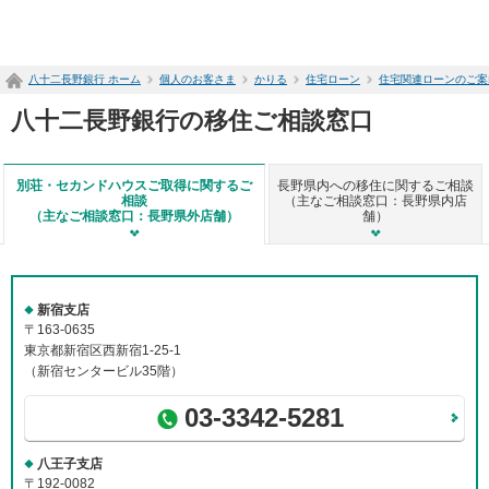
ペ
ー
ジ
八十二長野銀行 ホーム
個人のお客さま
かりる
住宅ローン
住宅関連ローンのご案
内
を
八十二長野銀行の移住ご相談窓口
移
動
す
別荘・セカンドハウスご取得に関するご
長野県内への移住に関するご相談
る
相談
（主なご相談窓口：長野県内店
た
（主なご相談窓口：長野県外店舗）
舗）
め
の
リ
ン
新宿支店
ク
〒163-0635
で
東京都新宿区西新宿1-25-1
す
（新宿センタービル35階）
サ
イ
03-3342-5281
ト
内
共
八王子支店
通
〒192-0082