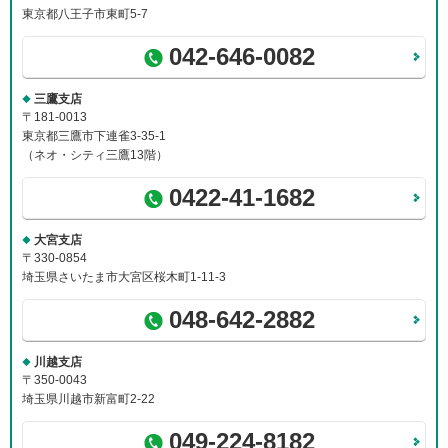
メ
東京都八王子市東町5-7
ニ
ュ
042-646-0082
ー
に
三鷹支店
移
〒181-0013
動
東京都三鷹市下連雀3-35-1
し
（ネオ・シティ三鷹13階）
ま
す
0422-41-1682
ペ
ー
ジ
大宮支店
本
〒330-0854
文
埼玉県さいたま市大宮区桜木町1-11-3
に
048-642-2882
移
動
し
川越支店
ま
〒350-0043
す
埼玉県川越市新富町2-22
フ
ッ
049-224-8182
タ