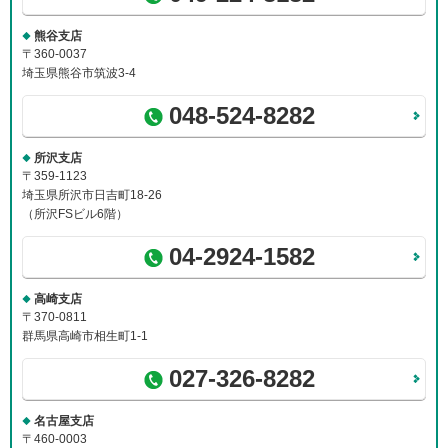
ー
熊谷支店
情
〒360-0037
報
埼玉県熊谷市筑波3-4
に
移
048-524-8282
動
し
ま
所沢支店
す
〒359-1123
埼玉県所沢市日吉町18-26
（所沢FSビル6階）
04-2924-1582
高崎支店
〒370-0811
群馬県高崎市相生町1-1
027-326-8282
名古屋支店
〒460-0003