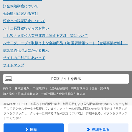
預金保険制度について
金融取引に関わる方針
預金との誤認防止について
八十二長野銀行からのお願い
「お客さま本位の業務運営に関する方針」等について
八十二グループで取扱う主な金融商品（兼 重要情報シート【金融事業者編】）
信託契約代理店にかかる掲示
サイトのご利用にあたって
サイトマップ
PC版サイトを表示
商号等：
株式会社八十二長野銀行 登録金融機関 関東財務局長（登金）第49号
加入協会：
日本証券業協会 一般社団法人金融先物取引業協会
Copyright © Hachijuni Nagano Bank, Ltd. All rights reserved.
本Webサイトでは、お客さまの利便性向上、利用分析および広告配信等のためにクッキーを利
用してアクセスデータを取得しています。クッキーの使用に同意いただける場合は「同意」ボ
タンをクリックし、クッキーに関する情報や設定については「詳細を見る」ボタンをクリック
してください。
同意
詳細を見る