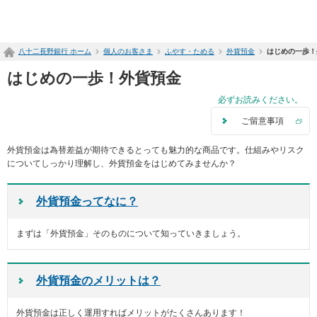
ペ
ー
ジ
八十二長野銀行 ホーム
個人のお客さま
ふやす・ためる
外貨預金
はじめの一歩！
内
を
はじめの一歩！外貨預金
移
動
必ずお読みください。
す
ご留意事項
る
た
め
外貨預金は為替差益が期待できるとっても魅力的な商品です。仕組みやリスク
の
についてしっかり理解し、外貨預金をはじめてみませんか？
リ
ン
外貨預金ってなに？
ク
で
す
まずは「外貨預金」そのものについて知っていきましょう。
サ
イ
ト
外貨預金のメリットは？
内
共
通
外貨預金は正しく運用すればメリットがたくさんあります！