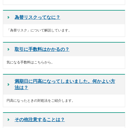
メ
ニ
ュ
為替リスクってなに？
ー
に
移
「為替リスク」について解説しています。
動
し
ま
取引に手数料はかかるの？
す
ペ
気になる手数料はこちらから。
ー
ジ
本
文
満期日に円高になってしまいました。何かよい方
に
法は？
移
動
し
円高になったときの対処法をご紹介します。
ま
す
フ
その他注意することは？
ッ
タ