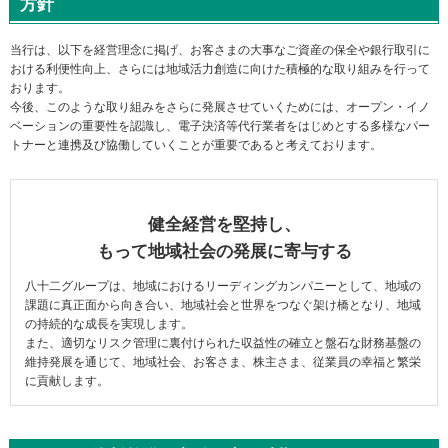
方針
メ
ニ
ュ
当行は、以下を経営理念に掲げ、お客さまの大事なご資産の保全や銀行取引に
ー
おける利便性向上、さらには地域活力創造に向けた積極的な取り組みを行って
に
おります。
移
今後、このような取り組みをさらに発展させていくためには、オープン・イノ
動
ベーションの重要性を認識し、電子決済等代行業者をはじめとする多様なパー
し
トナーと連携及び協働していくことが重要であると考えております。
ま
す
ペ
ー
健全経営を堅持し、
ジ
もって地域社会の発展に寄与する
本
文
八十二グループは、地域におけるリーディングカンパニーとして、地域の
に
課題に真正面から向き合い、地域社会と世界をつなぐ架け橋となり、地域
移
の持続的な成長を実現します。
動
また、適切なリスク管理に裏付けられた収益性の確立と盤石な財務基盤の
し
維持発展を通じて、地域社会、お客さま、株主さま、従業員の幸福と繁栄
ま
に貢献します。
す
フ
ッ
タ