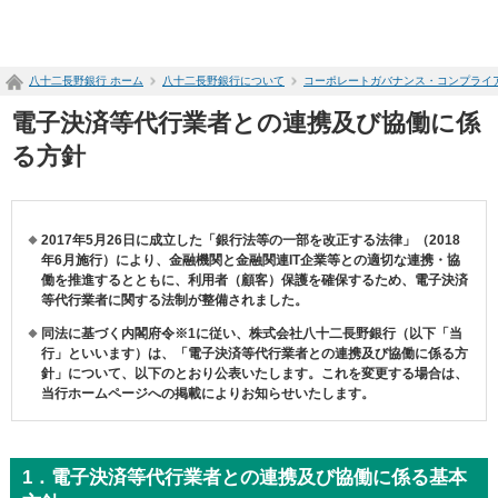
ペ
ー
ジ
八十二長野銀行 ホーム
八十二長野銀行について
コーポレートガバナンス・コンプライ
内
を
電子決済等代行業者との連携及び協働に係
移
動
る方針
す
る
た
め
2017年5月26日に成立した「銀行法等の一部を改正する法律」（2018
の
年6月施行）により、金融機関と金融関連IT企業等との適切な連携・協
リ
働を推進するとともに、利用者（顧客）保護を確保するため、電子決済
ン
等代行業者に関する法制が整備されました。
ク
同法に基づく内閣府令※1に従い、株式会社八十二長野銀行（以下「当
で
行」といいます）は、「電子決済等代行業者との連携及び協働に係る方
す
針」について、以下のとおり公表いたします。これを変更する場合は、
サ
当行ホームページへの掲載によりお知らせいたします。
イ
ト
内
共
1．電子決済等代行業者との連携及び協働に係る基本
通