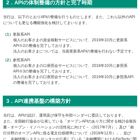
2．APIの体制整備の方針と完了時期
ー
情
当行は、以下のとおりAPIの整備を行うものとします。また、これら以外のAPI
報
についても更なる機能強化を検討してまいります。
に
移
更新系API
動
個人のお客さまの資金移動サービスについて、2019年10月に更新系
し
API※2の整備を完了しております。
ま
法人のお客さまについては、当面更新系APIの整備を行わない予定です。
す
参照系API
個人のお客さまの口座照会サービスについて、2018年10月に参照系
API※3の整備を完了しております。
法人のお客さまの口座照会サービスについて、2019年10月に参照系API
の整備を完了しております。
3．API連携基盤の構築方針
当行は、APIの設計、運用及び保守を外部ベンダーに委託しております。
また、全国銀行協会が公表している「オープンAPIのあり方に関する検討会報告
書－オープン・イノベーションの活性化に向けて－（2017年7月）」及び「銀
行分野のオープンAPIに係る電文仕様標準について（2018年12月）」、並び
に、金融情報システムセンターが公表している「金融機関におけるFinTechに関