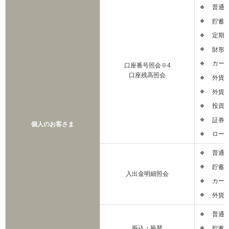
普通預
貯蓄預
定期預
財形預
カード
口座番号照会※4
口座残高照会
外貨普
外貨定
投資信
証券保
個人のお客さま
ローン
普通預
貯蓄預
入出金明細照会
カード
外貨普
普通預
振込・振替
貯蓄預