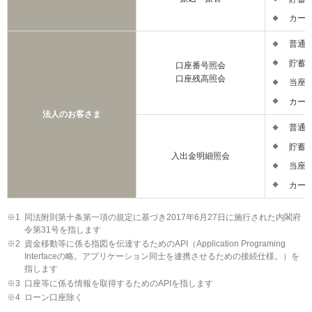
カード
普通預
貯蓄預
口座番号照会
口座残高照会
当座預
カード
法人のお客さま
普通預
貯蓄預
入出金明細照会
当座預
カード
同法附則第十条第一項の規定に基づき2017年6月27日に施行された内閣府
令第31号を指します
資金移動等に係る指図を伝達するためのAPI（Application Programing
Interfaceの略。アプリケーション同士を連携させるための接続仕様。）を
指します
口座等に係る情報を取得するためのAPIを指します
ローン口座除く