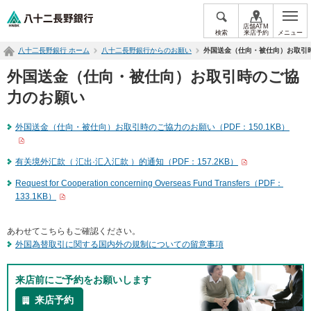
ペ
八十二長野銀行オフィシャルサイト
ー
店舗ATM
検索
来店予約
メニュー
ジ
八十二長野銀行 ホーム
八十二長野銀行からのお願い
外国送金（仕向・被仕向）お取引
内
を
外国送金（仕向・被仕向）お取引時のご協
移
動
力のお願い
す
る
外国送金（仕向・被仕向）お取引時のご協力のお願い（PDF：150.1KB）
た
め
の
有关境外汇款（ 汇出·汇入汇款 ）的通知（PDF：157.2KB）
リ
Request for Cooperation concerning Overseas Fund Transfers（PDF：
ン
133.1KB）
ク
で
す
あわせてこちらもご確認ください。
サ
外国為替取引に関する国内外の規制についての留意事項
イ
ト
内
来店前にご予約をお願いします
共
来店予約
通