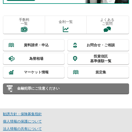
メ
ニ
ュ
手数料
よくある
ー
金利一覧
一覧
ご質問
に
移
動
し
資料請求・申込
お問合せ・ご相談
ま
す
投資信託
為替相場
ペ
基準価額一覧
ー
ジ
マーケット情報
規定集
本
文
に
金融犯罪にご注意ください
移
動
し
ま
勧誘方針・保険募集指針
す
フ
個人情報の保護について
ッ
法人情報の共有について
タ