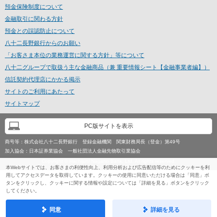
預金保険制度について
ー
情
金融取引に関わる方針
報
預金との誤認防止について
に
八十二長野銀行からのお願い
移
動
「お客さま本位の業務運営に関する方針」等について
し
八十二グループで取扱う主な金融商品（兼 重要情報シート【金融事業者編】）
ま
信託契約代理店にかかる掲示
す
サイトのご利用にあたって
サイトマップ
PC版サイトを表示
商号等：
株式会社八十二長野銀行 登録金融機関 関東財務局長（登金）第49号
加入協会：
日本証券業協会 一般社団法人金融先物取引業協会
Copyright © Hachijuni Nagano Bank, Ltd. All rights reserved.
本Webサイトでは、お客さまの利便性向上、利用分析および広告配信等のためにクッキーを利
用してアクセスデータを取得しています。クッキーの使用に同意いただける場合は「同意」ボ
タンをクリックし、クッキーに関する情報や設定については「詳細を見る」ボタンをクリック
してください。
同意
詳細を見る