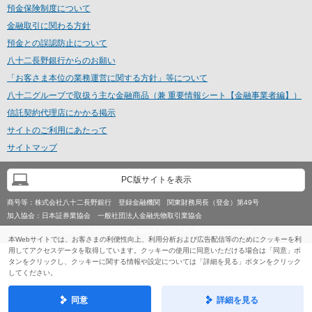
預金保険制度について
金融取引に関わる方針
預金との誤認防止について
八十二長野銀行からのお願い
「お客さま本位の業務運営に関する方針」等について
八十二グループで取扱う主な金融商品（兼 重要情報シート【金融事業者編】）
信託契約代理店にかかる掲示
サイトのご利用にあたって
サイトマップ
PC版サイトを表示
商号等：
株式会社八十二長野銀行 登録金融機関 関東財務局長（登金）第49号
加入協会：
日本証券業協会 一般社団法人金融先物取引業協会
Copyright © Hachijuni Nagano Bank, Ltd. All rights reserved.
本Webサイトでは、お客さまの利便性向上、利用分析および広告配信等のためにクッキーを利
用してアクセスデータを取得しています。クッキーの使用に同意いただける場合は「同意」ボ
タンをクリックし、クッキーに関する情報や設定については「詳細を見る」ボタンをクリック
してください。
同意
詳細を見る