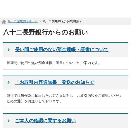
ペ
ー
ジ
八十二長野銀行 ホーム
八十二長野銀行からのお願い
内
を
八十二長野銀行からのお願い
移
動
す
長い間ご使用のない預金通帳・証書について
る
た
め
長期間ご使用の無い預金通帳・証書についてのご案内です。
の
リ
ン
「お取引内容通知書」発送のお知らせ
ク
で
す
弊行では無作為に抽出したお客さまに対し、お取引内容をご確認いただく
サ
ための通知をお送りしております。
イ
ト
内
ご本人の確認に関するお願い
共
通