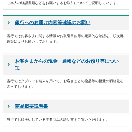
メ
ご本人の確認書類などをお願いするお取引についてご説明しています。
ニ
ュ
ー
銀行へのお届け内容等確認のお願い
に
移
当行ではお客さまに関する情報やお取引目的等の定期的な確認を、順次郵
動
送等によりお願いしております。
し
ま
す
ペ
お客さまからの現金・通帳などのお預り等につい
ー
て
ジ
本
当行ではタブレット端末を用いて、お客さまとの物品等の授受の明確化を
文
図っております。
に
移
動
し
商品概要説明書
ま
す
当行でお取扱いしている主要商品の説明書をご覧いただけます。
フ
ッ
タ