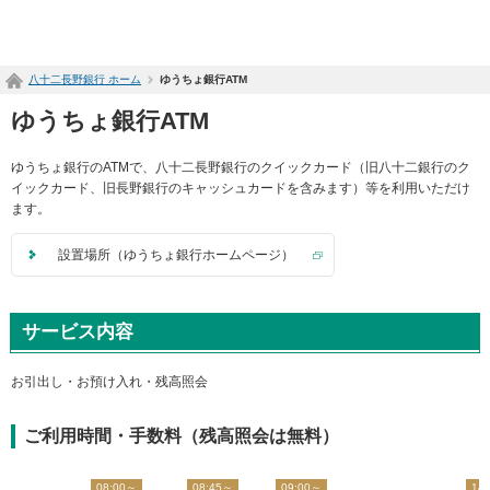
ペ
ー
ジ
八十二長野銀行 ホーム
ゆうちょ銀行ATM
内
を
ゆうちょ銀行ATM
移
動
ゆうちょ銀行のATMで、八十二長野銀行のクイックカード（旧八十二銀行のク
す
イックカード、旧長野銀行のキャッシュカードを含みます）等を利用いただけ
る
ます。
た
め
の
設置場所（ゆうちょ銀行ホームページ）
リ
ン
ク
サービス内容
で
す
サ
お引出し・お預け入れ・残高照会
イ
ト
ご利用時間・手数料（残高照会は無料）
内
共
通