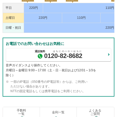
メ
ニ
平日
220円
110円
ュ
ー
土曜日
220円
110円
に
移
日曜・祝日
220円
動
し
ま
お電話でのお問い合わせはお気軽に
す
ペ
0120-82-8682
ー
ジ
音声ガイダンスより操作してください。
本
月曜日～金曜日 9:00～17:00（土・日・祝日および12/31～1/3を
文
除く）
に
一部のIP電話（050番号のIP電話等）からは、ご利用い
移
ただけない場合があります。
動
NTTの固定電話もしくは携帯電話をご利用ください。
し
ま
す
フ
手数料
よくある
ッ
金利一覧
一覧
ご質問
タ