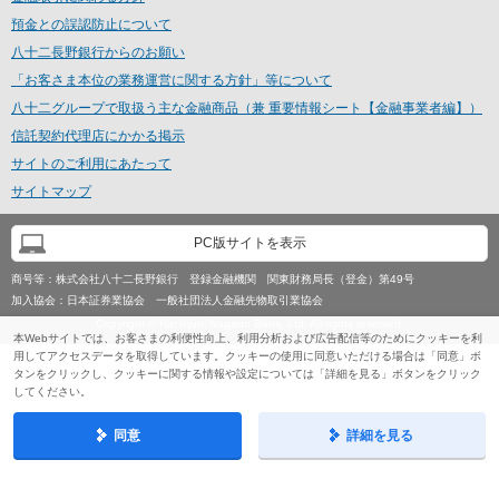
預金との誤認防止について
八十二長野銀行からのお願い
「お客さま本位の業務運営に関する方針」等について
八十二グループで取扱う主な金融商品（兼 重要情報シート【金融事業者編】）
信託契約代理店にかかる掲示
サイトのご利用にあたって
サイトマップ
PC版サイトを表示
商号等：
株式会社八十二長野銀行 登録金融機関 関東財務局長（登金）第49号
加入協会：
日本証券業協会 一般社団法人金融先物取引業協会
Copyright © Hachijuni Nagano Bank, Ltd. All rights reserved.
本Webサイトでは、お客さまの利便性向上、利用分析および広告配信等のためにクッキーを利
用してアクセスデータを取得しています。クッキーの使用に同意いただける場合は「同意」ボ
タンをクリックし、クッキーに関する情報や設定については「詳細を見る」ボタンをクリック
してください。
同意
詳細を見る