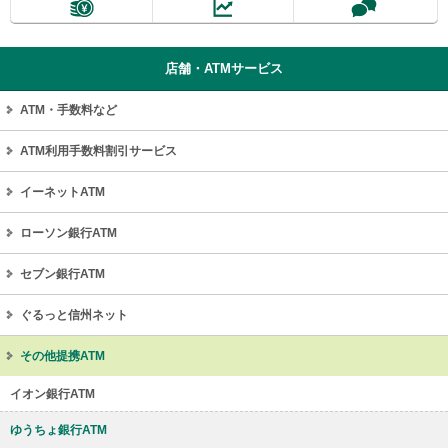
ー
情
報
店舗・ATMサービス
に
移
ATM・手数料など
動
し
ま
ATM利用手数料割引サービス
す
イーネットATM
ローソン銀行ATM
セブン銀行ATM
ぐるっと信州ネット
その他提携ATM
イオン銀行ATM
ゆうちょ銀行ATM