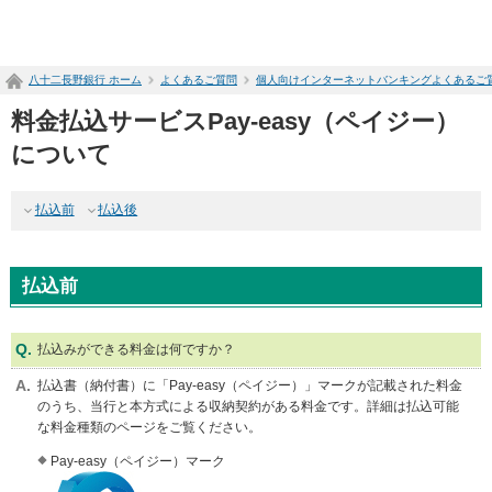
ペ
ー
ジ
八十二長野銀行 ホーム
よくあるご質問
個人向けインターネットバンキングよくあるご
内
を
料金払込サービスPay-easy（ペイジー）
移
動
について
す
る
払込前
払込後
た
め
の
リ
払込前
ン
ク
で
払込みができる料金は何ですか？
す
サ
払込書（納付書）に「Pay-easy（ペイジー）」マークが記載された料金
イ
のうち、当行と本方式による収納契約がある料金です。詳細は払込可能
ト
な料金種類のページをご覧ください。
内
Pay-easy（ペイジー）マーク
共
通