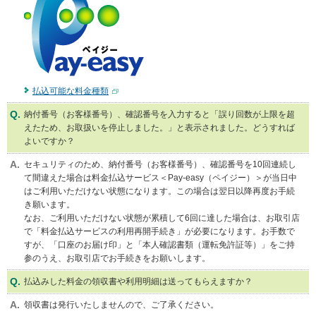
メ
ニ
ュ
ー
に
移
動
払込可能な料金種類
し
納付番号（お客様番号）、確認番号を入力すると「誤り回数が上限を超
ま
えたため、お取扱いを停止しました。」と表示されました。どうすれば
す
よいですか？
ペ
ー
セキュリティのため、納付番号（お客様番号）、確認番号を10回連続し
ジ
て間違えた場合は料金払込サービス＜Pay-easy（ペイジー）＞が当日中
本
はご利用いただけない状態になります。この場合は翌日以降再度お手続
文
き願います。
に
なお、ご利用いただけない状態が累積して6回に達した場合は、お取引店
移
で「料金払込サービスの利用再開手続き」が必要になります。お手数で
動
すが、「口座のお届け印」と「本人確認書類（運転免許証等）」をご持
し
参のうえ、お取引店でお手続きをお願いします。
ま
す
払込みした料金の領収書や利用明細は送ってもらえますか？
フ
ッ
領収書は発行いたしませんので、ご了承ください。
タ