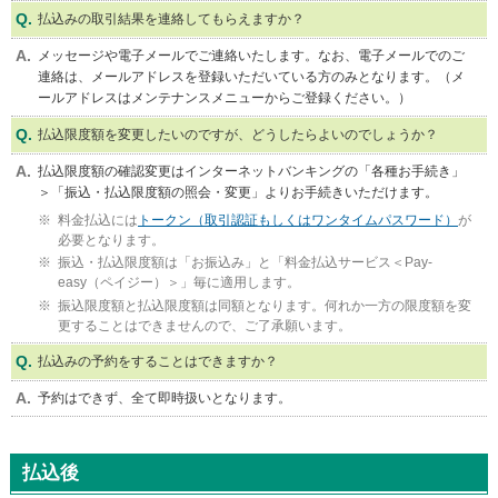
払込みの取引結果を連絡してもらえますか？
ー
情
メッセージや電子メールでご連絡いたします。なお、電子メールでのご
報
連絡は、メールアドレスを登録いただいている方のみとなります。（メ
に
ールアドレスはメンテナンスメニューからご登録ください。）
移
動
払込限度額を変更したいのですが、どうしたらよいのでしょうか？
し
ま
払込限度額の確認変更はインターネットバンキングの「各種お手続き」
す
＞「振込・払込限度額の照会・変更」よりお手続きいただけます。
料金払込には
トークン（取引認証もしくはワンタイムパスワード）
が
必要となります。
振込・払込限度額は「お振込み」と「料金払込サービス＜Pay-
easy（ペイジー）＞」毎に適用します。
振込限度額と払込限度額は同額となります。何れか一方の限度額を変
更することはできませんので、ご了承願います。
払込みの予約をすることはできますか？
予約はできず、全て即時扱いとなります。
払込後