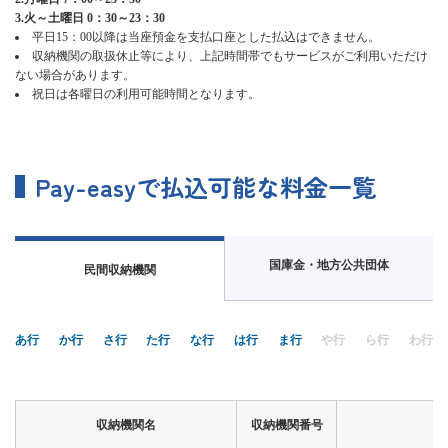
3.火～土曜日 0：30～23：30
ー
平日15：00以降は当座預金を支払口座とした払込はできません。
情
収納機関の取扱休止等により、上記時間帯でもサービスがご利用いただけ
報
ない場合があります。
に
祝日は各曜日の利用可能時間となります。
移
動
し
ま
す
Pay-easyで払込可能な料金一覧
国庫金・地方公共団体
民間収納機関
あ行
か行
さ行
た行
な行
は行
ま行
や行
ら行
わ行
収納機関名
収納機関番号