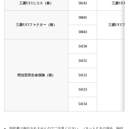
三菱UFJニコス（株）
58242
三菱UFJ
58041
三菱UFJファクター（株）
三菱UFJフ
58043
54150
54151
明治安田生命保険（相）
54152
54153
54154
領収書は発行されませんのでご注意ください。（ネットＥＢの場合、納付