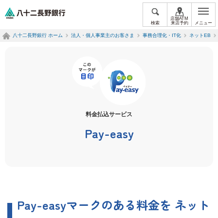
ペ
八十二長野銀行オフィシャルサイト
ー
店舗ATM
検索
来店予約
メニュー
ジ
八十二長野銀行 ホーム
法人・個人事業主のお客さま
事務合理化・IT化
ネットEB
内
を
移
動
す
る
た
め
の
料金払込サービス
リ
Pay-easy
ン
ク
で
す
サ
イ
ト
内
Pay-easyマークのある料金を
ネット
共
通