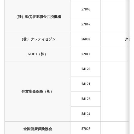
57046
（独）勤労者退職金共済機構
57047
（株）クレディセゾン
56002
クレ
KDDI（株）
52012
54120
54121
住友生命保険（相）
54123
54124
全国健康保険協会
57025