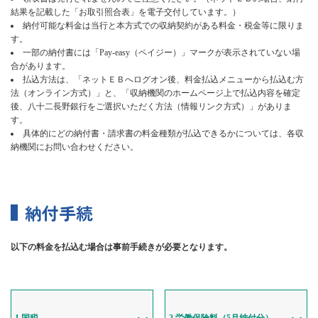
結果を記載した「お取引照合表」を電子交付しています。）
納付可能な料金は当行と本方式での収納契約がある料金・税金等に限りま
す。
一部の納付書には「Pay-easy（ペイジー）」マークが表示されていない場
合があります。
払込方法は、「ネットＥＢへログオン後、料金払込メニューから払込む方
法（オンライン方式）」と、「収納機関のホームページ上で払込内容を確定
後、八十二長野銀行をご選択いただく方法（情報リンク方式）」がありま
す。
具体的にどの納付書・請求書の料金種類が払込できるかについては、各収
納機関にお問い合わせください。
納付手続
以下の料金を払込む場合は事前手続きが必要となります。
1.国税
2.労働保険料（5月納付分）