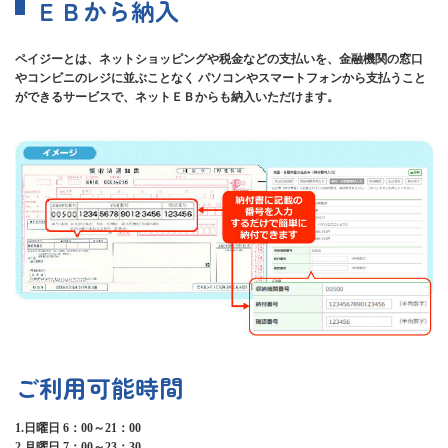
ＥＢから納入
メ
ニ
ュ
ペイジーとは、ネットショッピングや税金などの支払いを、金融機関の窓口
ー
やコンビニのレジに並ぶことなく パソコンやスマートフォンから支払うこと
に
ができるサービスで、ネットＥＢからも納入いただけます。
移
動
し
ま
す
ペ
ー
ジ
本
文
に
移
動
し
ま
ご利用可能時間
す
フ
1.日曜日 6：00～21：00
ッ
2.月曜日 7：00～23：30
タ