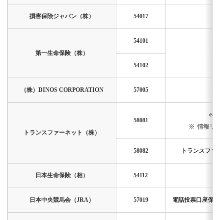
損害保険ジャパン（株）
54017
54101
第一生命保険（株）
54102
（株）DINOS CORPORATION
57005
e-
58081
情報リ
トランスファーネット（株）
58082
トランスファ
日本生命保険（相）
54112
日本中央競馬会（JRA）
57019
電話投票口座保有