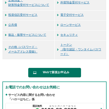
定期預金・
外貨預金受付サービス
ー
財形預金受付サービスについて
情
報
投資信託受付サービス
電子交付サービス
に
移
公共債
ローンサービス
動
し
振込・振替サービスについて
セキュリティ
ま
す
トークン
その他（パスワード・
（取引認証・ワンタイムパスワ
メールアドレス登録）
ード）
Webで新規お申込み
お電話でのお問い合わせはお気軽に
サービス内容に関するお問い合わせ
「ハローはちに」係