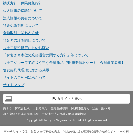
勧誘方針・保険募集指針
個人情報の保護について
法人情報の共有について
預金保険制度について
金融取引に関わる方針
預金との誤認防止について
八十二長野銀行からのお願い
「お客さま本位の業務運営に関する方針」等について
八十二グループで取扱う主な金融商品（兼 重要情報シート【金融事業者編】）
信託契約代理店にかかる掲示
サイトのご利用にあたって
サイトマップ
PC版サイトを表示
商号等：
株式会社八十二長野銀行 登録金融機関 関東財務局長（登金）第49号
加入協会：
日本証券業協会 一般社団法人金融先物取引業協会
Copyright © Hachijuni Nagano Bank, Ltd. All rights reserved.
本Webサイトでは、お客さまの利便性向上、利用分析および広告配信等のためにクッキーを利