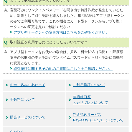
どうして取引認証を導入するのですか？
メ
ニ
言葉巧みにワンタイムパスワードを聞き出す特殊詐欺が発生しているた
ュ
め、対策として取引認証を導入しました。 取引認証はアプリ型トークン
ー
のみでご利用可能です。これを機会にカード型トークンからアプリ型ト
に
ークンへの変更を是非ご検討ください。
移
アプリ型トークンへの変更方法はこちらをご確認ください。
動
取引認証を利用するにはどうしたらいいですか？
し
ま
アプリ型トークンをお使いの場合は、振込・料金払込（民間）・限度額
す
変更のお取引の本人認証がワンタイムパスワードから取引認証に自動的
ペ
に変更となります。
ー
取引認証に関するその他のご質問はこちらをご確認ください。
ジ
本
文
お申し込みにあたって
ご利用環境について
に
移
無通帳口座
動
手数料について
＜e-リヴレ＞について
し
ま
料金払込サービス
す
照会サービスについて
Pay-easy（ペイジー）について
フ
ッ
タ