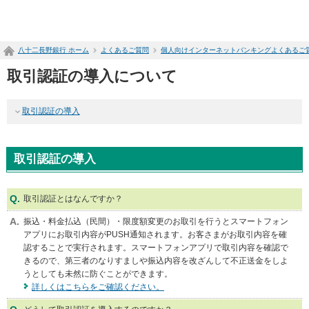
ペ
ー
ジ
八十二長野銀行 ホーム
よくあるご質問
個人向けインターネットバンキングよくあるご
内
を
取引認証の導入について
移
動
す
取引認証の導入
る
た
め
取引認証の導入
の
リ
ン
ク
取引認証とはなんですか？
で
振込・料金払込（民間）・限度額変更のお取引を行うとスマートフォン
す
アプリにお取引内容がPUSH通知されます。お客さまがお取引内容を確
サ
認することで実行されます。スマートフォンアプリで取引内容を確認で
イ
きるので、第三者のなりすましや振込内容を改ざんして不正送金をしよ
ト
うとしても未然に防ぐことができます。
内
詳しくはこちらをご確認ください。
共
通